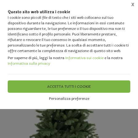
X
Questo sito web utilizza i cookie
0
I cookie sono piccoli file di testo che i siti web collocano sul tuo
dispositivo durante la navigazione. Le informazioni in essi contenute
possono riguardare te, le tue preferenze o il tuo dispositivo ma non ti
Home
Vetrina
IL TUO NATALE - Alberi - Luci - Fiori artificiali - Palline e Decori diversi
identificano sotto il profilo personale. Puoi liberamente prestare,
rifiutare o revocare il tuo consenso in qualsiasi momento,
personalizzando le tue preferenze. La scelta di accettare tutti i cookie ti
offre certamente la completezza di navigazione di questo sito web.
Per saperne di più, leggi la nostra
Informativa sui cookie
e la nostra
Informativa sulla privacy
ACCETTA TUTTI I COOKIE
Personalizza preferenze