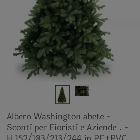
Albero Washington abete -
Sconti per Fioristi e Aziende . -
H 152/183/213/244 in PE+PVC