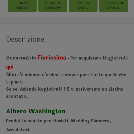
CHIAMA
SCRIVI UN
SCRIVI UN
INDICAZIONI
ADESSO
WHATSAPP
E-MAIL
STRADALI
Descrizione
Fiorissima
Benvenuti
Registrati
in
Per acquistare
-
qui
Non
c'é minimo d'ordine.
compra pure tutto quello che
ti piace.
Registrati !
Se sei Azienda
E ti attiveremo un Listino
scontato
,
Albero Washington
Prodotto adatto per Fioristi, Wedding Planners,
Arredatori.