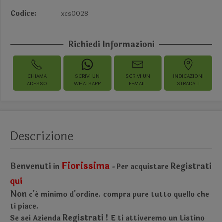
Codice:
xcs0028
Richiedi Informazioni
CHIAMA
SCRIVI UN
SCRIVI UN
INDICAZIONI
ADESSO
WHATSAPP
E-MAIL
STRADALI
Descrizione
Fiorissima
Benvenuti
Registrati
in
Per acquistare
-
qui
Non
c'é minimo d'ordine.
compra pure tutto quello che
ti piace.
Registrati !
Se sei Azienda
E ti attiveremo un Listino