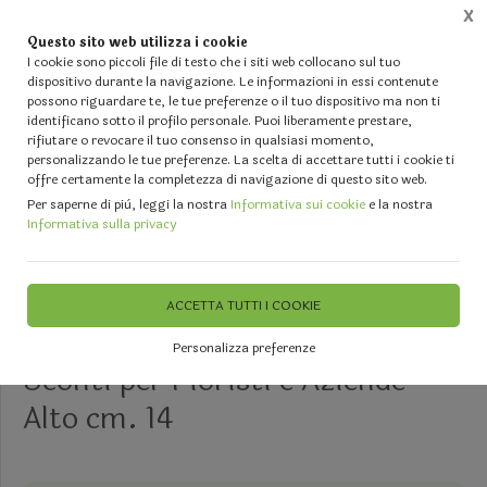
X
Questo sito web utilizza i cookie
0
I cookie sono piccoli file di testo che i siti web collocano sul tuo
dispositivo durante la navigazione. Le informazioni in essi contenute
possono riguardare te, le tue preferenze o il tuo dispositivo ma non ti
Home
Vetrina
IL TUO NATALE - Alberi - Luci - Fiori artificiali - Palline e Decori diversi
identificano sotto il profilo personale. Puoi liberamente prestare,
rifiutare o revocare il tuo consenso in qualsiasi momento,
personalizzando le tue preferenze. La scelta di accettare tutti i cookie ti
offre certamente la completezza di navigazione di questo sito web.
Per saperne di più, leggi la nostra
Informativa sui cookie
e la nostra
Informativa sulla privacy
ULTIMI 4 PEZZI
ACCETTA TUTTI I COOKIE
Porta candela in cristallo -
Personalizza preferenze
Sconti per Fioristi e Aziende -
Alto cm. 14