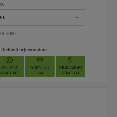
 gg
ONE
MG.048ST
Richiedi Informazioni
SCRIVI UN
SCRIVI UN
INDICAZIONI
WHATSAPP
E-MAIL
STRADALI