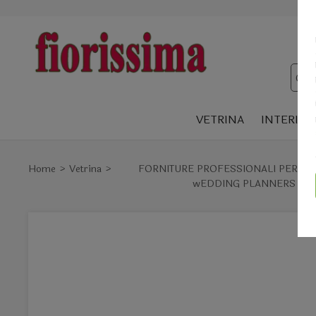
VETRINA
INTERIOR
Home
Vetrina
FORNITURE PROFESSIONALI PER FIO
wEDDING PLANNERS