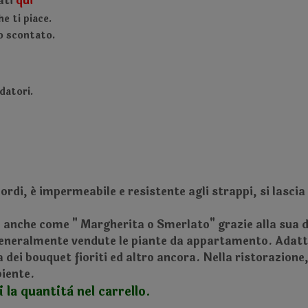
ati
qui
e ti piace.
o scontato.
datori.
rdi, é impermeabile e resistente agli strappi, si lasci
o anche come " Margherita o Smerlato" grazie alla sua du
o generalmente vendute le piante da appartamento. Adatt
 dei bouquet fioriti ed altro ancora. Nella ristorazione,
biente.
 la quantità nel carrello.