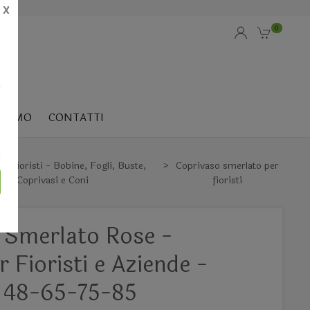
X
0
i
SIAMO
CONTATTI
per fioristi - Bobine, Fogli, Buste,
Coprivaso smerlato per
Coprivasi e Coni
fioristi
i Smerlato Rose -
r Fioristi e Aziende -
 48-65-75-85