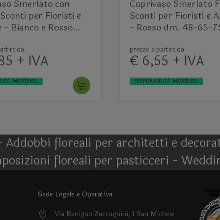
aso Smerlato con
Coprivaso Smerlato F
 Sconti per Fioristi e
Sconti per Fioristi e 
 - Bianco e Rosso
- Rosso dm. 48-65-7
artire da
prezzo a partire da
85 + IVA
€ 6,55 + IVA
LITÀ IMMEDIATA
DISPONIBILITÀ IMMEDIATA
- Addobbi floreali per architetti e decor
posizioni floreali per pasticceri - Weddi
Sede Legale e Operativa
Via Benigno Zaccagnini, 1 San Michele