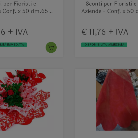
i per Fioristi e
- Sconti per Fioristi e
e Conf. x 50 dm.65
Aziende - Conf. x 50
osso
Base Oro
76 + IVA
€ 11,76 + IVA
LITÀ IMMEDIATA
DISPONIBILITÀ IMMEDIATA