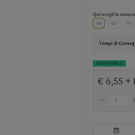
Qui scegli la misur
48
65
75
Tempi di Consegn
DISPONIBILE
€ 6,55 + 