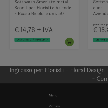
Sottovaso Smerlato metal -
Sottov
Sconti per Fioristi e Aziende
cuori -
- Rosso Bicolore dm. 50
Aziende
dm. 50
prezzo a p
€ 14,78 + IVA
€ 15,
DISPONIBILITÀ IMMEDIATA
DISPONIBI
Ingrosso per Fioristi - Floral Design 
- Com
Menu
Vetrina