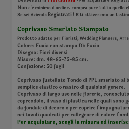
Fiorissima
Benvenuti
Registr
in
Per acquistare
-
Non
c'é minimo d'ordine.
compra pure tutto quello ch
Registrati !
Se sei Azienda
E ti attiveremo un Listin
Coprivaso Smerlato Stampato
Prodotto adatto per Fioristi, Wedding Planners, Arre
Colore: Fuxia con stampa Dk Fuxia
Disegno: Fiori diversi
Misure: dm. 48-65-75-85 cm.
Confezione: 50 fogli
Coprivaso fustellato Tondo di PPL smerlato ai bo
semplice elastico o nastro di qualsiasi genere.
Coprivaso di largo uso nelle fiorerie, conosciut
coprendolo, il vaso di plastica nelle quali son
da fondale di decoro o per coprire l'impugnatura
nei tavoli quadrati per rallegrare di colore l'am
Per acquistare, scegli la misura ed inserisci