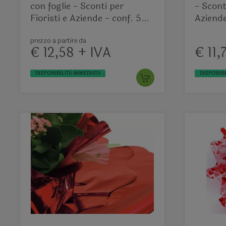
con foglie - Sconti per
- Scont
Fioristi e Aziende - conf. 50
Aziend
fogli - Avorio o Rosso
Base R
prezzo a partire da
€ 12,58 + IVA
€ 11,
DISPONIBILITÀ IMMEDIATA
DISPONIBI