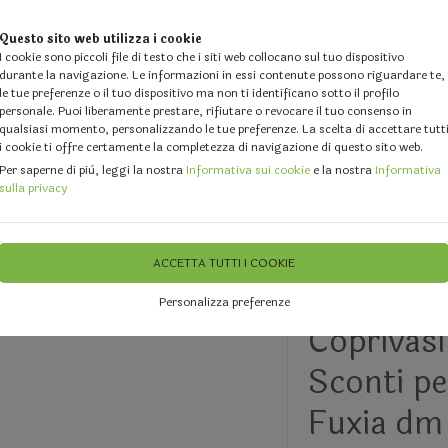
Questo sito web utilizza i cookie
I cookie sono piccoli file di testo che i siti web collocano sul tuo dispositivo
durante la navigazione. Le informazioni in essi contenute possono riguardare te,
le tue preferenze o il tuo dispositivo ma non ti identificano sotto il profilo
personale. Puoi liberamente prestare, rifiutare o revocare il tuo consenso in
qualsiasi momento, personalizzando le tue preferenze. La scelta di accettare tutt
i cookie ti offre certamente la completezza di navigazione di questo sito web.
 DESIGN
GALLERY
DOVE SIAMO
FEEDBACK
CHI 
Per saperne di più, leggi la nostra
Informativa sui cookie
e la nostra
Informativa
sulla privacy
RISTI E
Cellofan per Fioristi e Art. per
Cellofan 
Confezionamento
ACCETTA TUTTI I COOKIE
Personalizza preferenze
Coprivas
Sconti pe
Fuxia dm