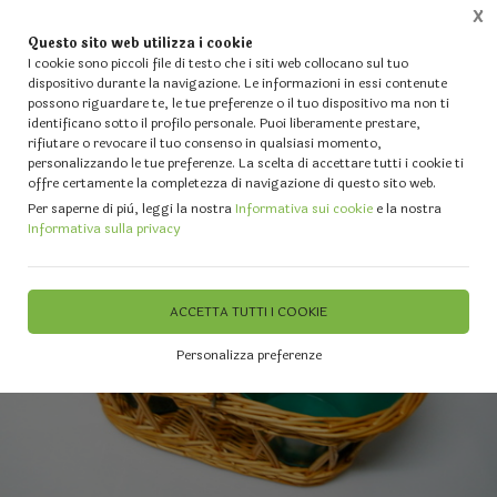
X
Questo sito web utilizza i cookie
0
I cookie sono piccoli file di testo che i siti web collocano sul tuo
dispositivo durante la navigazione. Le informazioni in essi contenute
possono riguardare te, le tue preferenze o il tuo dispositivo ma non ti
Home
Vetrina
IL TUO NATALE - Alberi - Luci - Fiori artificiali - Palline e Decori diversi
identificano sotto il profilo personale. Puoi liberamente prestare,
rifiutare o revocare il tuo consenso in qualsiasi momento,
personalizzando le tue preferenze. La scelta di accettare tutti i cookie ti
offre certamente la completezza di navigazione di questo sito web.
Per saperne di più, leggi la nostra
Informativa sui cookie
e la nostra
Informativa sulla privacy
ACCETTA TUTTI I COOKIE
Personalizza preferenze