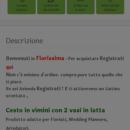
CHIAMA
SCRIVI UN
SCRIVI UN
INDICAZIONI
ADESSO
WHATSAPP
E-MAIL
STRADALI
Descrizione
Fiorissima
Benvenuti
Registrati
in
Per acquistare
-
qui
Non
c'é minimo d'ordine.
compra pure tutto quello che
ti piace.
Registrati !
Se sei Azienda
E ti attiveremo un Listino
scontato
,
Cesto in vimini con 2 vasi in latta
Prodotto adatto per Fioristi, Wedding Planners,
Arredatori.