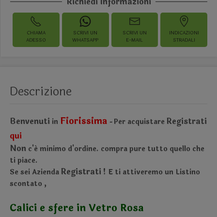
Richiedi Informazioni
CHIAMA
SCRIVI UN
SCRIVI UN
INDICAZIONI
ADESSO
WHATSAPP
E-MAIL
STRADALI
Descrizione
Fiorissima
Benvenuti
Registrati
in
Per acquistare
-
qui
Non
c'é minimo d'ordine.
compra pure tutto quello che
ti piace.
Registrati !
Se sei Azienda
E ti attiveremo un Listino
scontato
,
Calici e sfere in Vetro Rosa