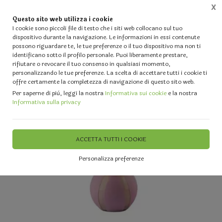
X
Questo sito web utilizza i cookie
0
I cookie sono piccoli file di testo che i siti web collocano sul tuo
dispositivo durante la navigazione. Le informazioni in essi contenute
possono riguardare te, le tue preferenze o il tuo dispositivo ma non ti
Home
Vetrina
VASI VETRO TRASPARENTE Vasto Assortimento per Fioristi e Events Planner
identificano sotto il profilo personale. Puoi liberamente prestare,
rifiutare o revocare il tuo consenso in qualsiasi momento,
personalizzando le tue preferenze. La scelta di accettare tutti i cookie ti
offre certamente la completezza di navigazione di questo sito web.
Per saperne di più, leggi la nostra
Informativa sui cookie
e la nostra
Informativa sulla privacy
ACCETTA TUTTI I COOKIE
Personalizza preferenze