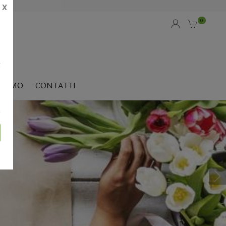
X
0
i
SIAMO
CONTATTI
ZATE
rsonalizzata