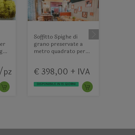
Soffitto Spighe di
Canna 
per
grano preservate a
270 - Sconti per
 gr.
metro quadrato per
Fiorist
Ristoranti, Hotels e
Natural
Resort
Artifici
 /pz
€ 398,00 + IVA
€ 20
DISPONIBILE IN 15 GIORNI
DISPONIB