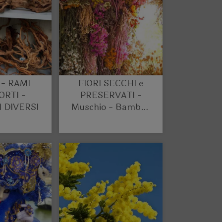
 - RAMI
FIORI SECCHI e
RTI -
PRESERVATI -
 DIVERSI
Muschio - Bamboo
- Cortecce - Rami -
Fiori secchi -
Fogliame