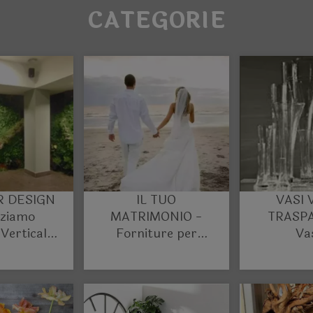
CATEGORIE
R DESIGN
IL TUO
VASI 
zziamo
MATRIMONIO -
TRASP
 Verticali
Forniture per
Va
vati per
Fioristi ed Events
Assortim
d'interni
Planners
Fioristi
Plan