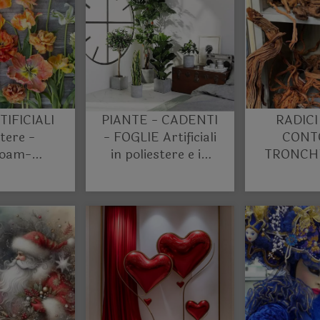
TIFICIALI
PIANTE - CADENTI
RADICI
stere -
- FOGLIE Artificiali
CONTO
foam-
in poliestere e in
TRONCHI
mati
Plastica