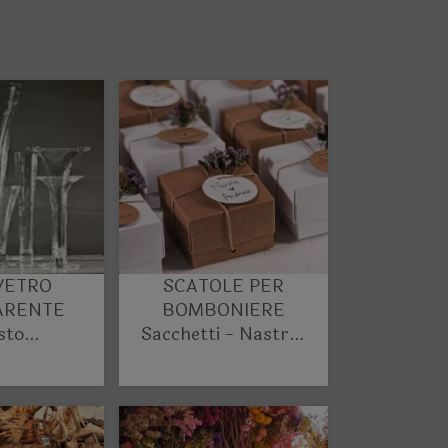
VETRO
SCATOLE PER
ARENTE
BOMBONIERE
sto
Sacchetti - Nastri -
ento per
Fiori e Decori
 e Events
diversi
ners