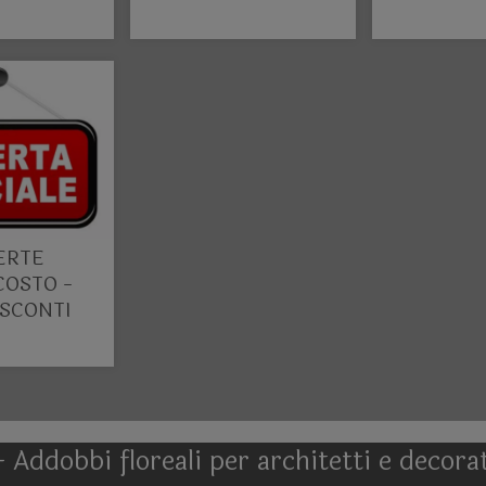
onamento
Coccarde Tricolore
Sacchetti
c..
bombo
ERTE
OSTO -
 SCONTI
- Addobbi floreali per architetti e decor