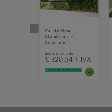
Parete Moss
Stabilizzata -
Soluzione
personabilizzabile -
per eventi e interior
prezzo a partire da
€ 320,84 + IVA
designer
DISPONIBILITÀ IMMEDIATA