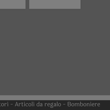
 - Scatole
Decori e Regali
niera
atori - Articoli da regalo - Bomboniere