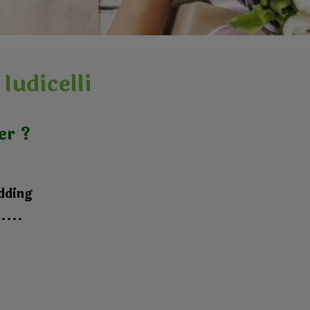
Iudicelli
er ?
edding
....