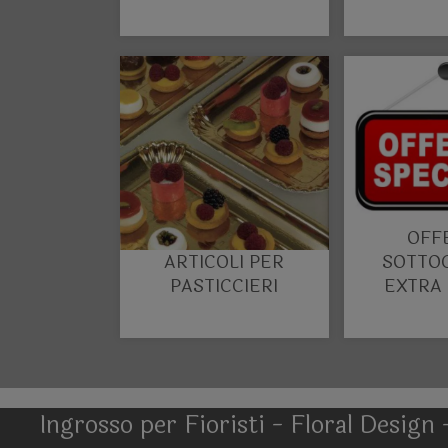
Confezionamento
Confezi
et
OFF
ARTICOLI PER
SOTTOC
PASTICCIERI
EXTRA
Ingrosso per Fioristi - Floral Design 