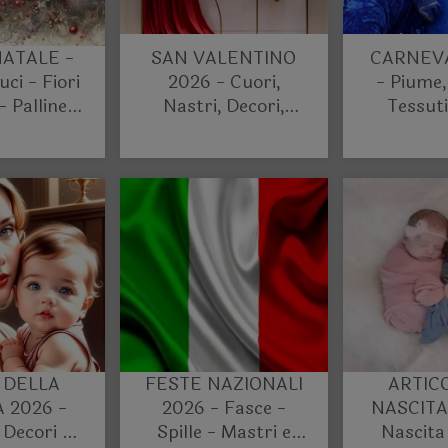
NATALE -
SAN VALENTINO
CARNEVA
uci - Fiori
2026 - Cuori,
- Piume,
 - Palline e
Nastri, Decori,
Tessuti
 diversi
Cellofan, Scatole,
Buste etc..
 DELLA
FESTE NAZIONALI
ARTICO
2026 -
2026 - Fasce -
NASCITA 
 Decori -
Spille - Mastri e
Nascita 