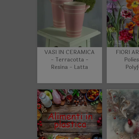
VASI IN CERAMICA
FIORI AR
- Terracotta -
Polie
Resina - Latta
Poly
Gom