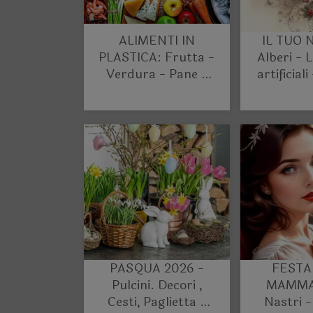
ALIMENTI IN
IL TUO 
PLASTICA: Frutta -
Alberi - L
Verdura - Pane -
artificiali
Pesce - Carne e
Decori
Salumi - Formaggi
- Dolci - Bibite
PASQUA 2026 -
FESTA
Pulcini. Decori ,
MAMMA 
Cesti, Paglietta e
Nastri -