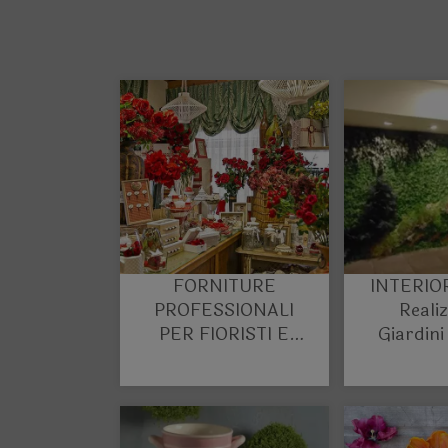
FORNITURE
INTERIO
PROFESSIONALI
Reali
PER FIORISTI E
Giardini
wEDDING
Preser
PLANNERS
arredo 