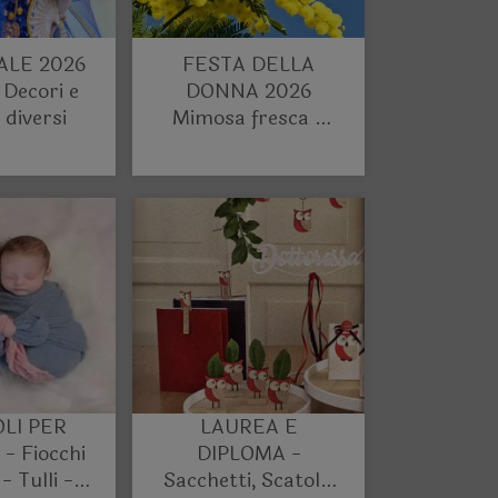
LE 2026
FESTA DELLA
 Decori e
DONNA 2026
 diversi
Mimosa fresca e
artificiale - Articoli
Confezionamneto
LI PER
LAUREA E
- Fiocchi
DIPLOMA -
- Tulli -
Sacchetti, Scatole,