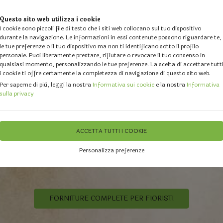
Questo sito web utilizza i cookie
I cookie sono piccoli file di testo che i siti web collocano sul tuo dispositivo
durante la navigazione. Le informazioni in essi contenute possono riguardare te,
le tue preferenze o il tuo dispositivo ma non ti identificano sotto il profilo
personale. Puoi liberamente prestare, rifiutare o revocare il tuo consenso in
qualsiasi momento, personalizzando le tue preferenze. La scelta di accettare tutt
i cookie ti offre certamente la completezza di navigazione di questo sito web.
 DESIGN
GALLERY
DOVE SIAMO
FEEDBACK
CHI 
Per saperne di più, leggi la nostra
Informativa sui cookie
e la nostra
Informativa
sulla privacy
ACCETTA TUTTI I COOKIE
PARETI MOSS STABILIZ
Personalizza preferenze
Contattaci e crea la tua parete moss pe
ENTRA PER SAPERNE DI PIU'