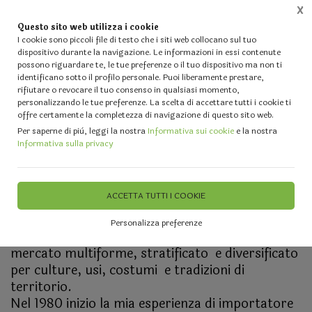
X
Questo sito web utilizza i cookie
0
I cookie sono piccoli file di testo che i siti web collocano sul tuo
dispositivo durante la navigazione. Le informazioni in essi contenute
possono riguardare te, le tue preferenze o il tuo dispositivo ma non ti
identificano sotto il profilo personale. Puoi liberamente prestare,
rifiutare o revocare il tuo consenso in qualsiasi momento,
Forse ti stai chiedendo: "
ma voi chi siete?
" O
personalizzando le tue preferenze. La scelta di accettare tutti i cookie ti
offre certamente la completezza di navigazione di questo sito web.
forse sarebbe meglio chiedere:
“ Tu chi sei:
Per saperne di più, leggi la nostra
Informativa sui cookie
e la nostra
Presentati e fatti conoscere ! “
Informativa sulla privacy
Mi chiamo Giuseppe Iudicelli e ho iniziato, come
grossista per fioristi, nel 1976 con la ragione
sociale G & J Artigianato Siciliano di Giuseppe
ACCETTA TUTTI I COOKIE
Iuidicelli. Ho maturato, giorno dopo giorno,
chilometro dietro chilometro esperienze di
Personalizza preferenze
conoscenza, competenze e di servizio in un
mercato multiforme, stratificato
e diversificato
per culture, usi, costumi
e tradizioni di
territorio.
Nel 1980 inizio la mia esperienza di importatore