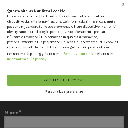
X
Questo sito web utilizza i cookie
0
I cookie sono piccoli file di testo che i siti web collocano sul tuo
dispositivo durante la navigazione. Le informazioni in essi contenute
possono riguardare te, le tue preferenze o il tuo dispositivo ma non ti
identificano sotto il profilo personale. Puoi liberamente prestare,
Compila il form per essere
rifiutare o revocare il tuo consenso in qualsiasi momento,
personalizzando le tue preferenze. La scelta di accettare tutti i cookie ti
ricontattato
offre certamente la completezza di navigazione di questo sito web.
Per saperne di più, leggi la nostra
Informativa sui cookie
e la nostra
Informativa sulla privacy
Per contatti di informazioni su ordini e disponibilità invia
la tua richiesta a mag.ordini@fiorissimastore.it
ACCETTA TUTTI I COOKIE
Per chiarimenti o richieste di altra natura invia la tua
mail a info@fiorissimastore.it
Personalizza preferenze
Nome*