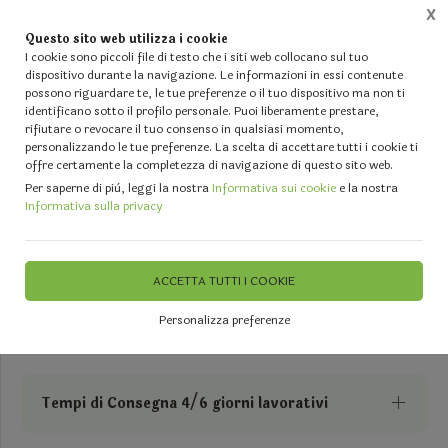
X
Questo sito web utilizza i cookie
0
I cookie sono piccoli file di testo che i siti web collocano sul tuo
dispositivo durante la navigazione. Le informazioni in essi contenute
possono riguardare te, le tue preferenze o il tuo dispositivo ma non ti
Home
Vetrina
PIANTE - CADENTI - FOGLIE Artificiali in poliestere e in Plastica
Piante A
identificano sotto il profilo personale. Puoi liberamente prestare,
rifiutare o revocare il tuo consenso in qualsiasi momento,
personalizzando le tue preferenze. La scelta di accettare tutti i cookie ti
offre certamente la completezza di navigazione di questo sito web.
Per saperne di più, leggi la nostra
Informativa sui cookie
e la nostra
Informativa sulla privacy
Canna di Bamboo H 270 -
Sconti per Fioristi e Aziende . -
ACCETTA TUTTI I COOKIE
Naturale con foglie Artificiali
Personalizza preferenze
Tempi di Consegna 4/6 giorni lavorativi