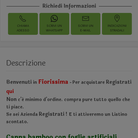
Richiedi Informazioni
CHIAMA
SCRIVI UN
SCRIVI UN
INDICAZIONI
ADESSO
WHATSAPP
E-MAIL
STRADALI
Descrizione
Fiorissima
Benvenuti
Registrati
in
Per acquistare
-
qui
Non
c'é minimo d'ordine.
compra pure tutto quello che
ti piace.
Registrati !
Se sei Azienda
E ti attiveremo un Listino
scontato.
Canna bamboo con foglie artificiali