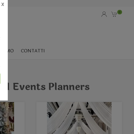
X
0
i
SIAMO
CONTATTI
ed Events Planners