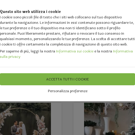
Questo sito web utilizza i cookie
I cookie sono piccoli file di testo che i siti web collocano sul tuo dispositivo
durante la navigazione. Le informazioni in essi contenute possono riguardare te,
le tue preferenze o il tuo dispositivo ma non ti identificano sotto il profilo
personale. Puoi liberamente prestare, rifiutare o revocare il tuo consenso in
qualsiasi momento, personalizzando le tue preferenze. La scelta di accettare tutt
i cookie ti offre certamente la completezza di navigazione di questo sito web.
 DESIGN
GALLERY
DOVE SIAMO
FEEDBACK
CHI 
Per saperne di più, leggi la nostra
Informativa sui cookie
e la nostra
Informativa
sulla privacy
i ed Events Planners
ACCETTA TUTTI I COOKIE
 - Forniture per Fioristi 
Personalizza preferenze