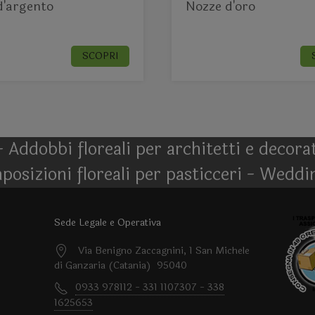
d'argento
Nozze d'oro
SCOPRI
- Addobbi floreali per architetti e decor
posizioni floreali per pasticceri - Weddi
Sede Legale e Operativa
Via Benigno Zaccagnini, 1 San Michele
di Ganzaria (Catania) 95040
0933 978112 - 331 1107307 - 338
1625653