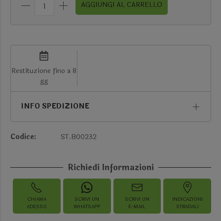
AGGIUNGI AL CARRELLO
Restituzione fino a 8
gg
INFO SPEDIZIONE
Codice:
ST.B00232
Richiedi Informazioni
CHIAMA
SCRIVI UN
SCRIVI UN
INDICAZIONI
ADESSO
WHATSAPP
E-MAIL
STRADALI