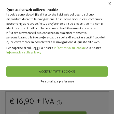
X
Questo sito web utilizza i cookie
0
I cookie sono piccoli file di testo che i siti web collocano sul tuo
dispositivo durante la navigazione. Le informazioni in essi contenute
possono riguardare te, le tue preferenze o il tuo dispositivo ma non ti
Home
Vetrina
ARTICOLI PER NASCITA - Fiocchi Nascita - Tulli - Sacchetti - Scatole bom
identificano sotto il profilo personale. Puoi liberamente prestare,
rifiutare o revocare il tuo consenso in qualsiasi momento,
personalizzando le tue preferenze. La scelta di accettare tutti i cookie ti
offre certamente la completezza di navigazione di questo sito web.
Per saperne di più, leggi la nostra
Informativa sui cookie
e la nostra
Carrozzina Espositore Celeste
Informativa sulla privacy
con Scatole - Sconti per Fioristi
e Aziende
ACCETTA TUTTI I COOKIE
Personalizza preferenze
DISPONIBILE
€ 16,90 + IVA