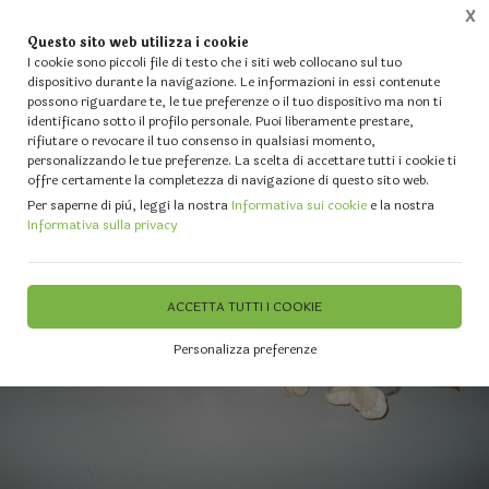
X
Questo sito web utilizza i cookie
0
I cookie sono piccoli file di testo che i siti web collocano sul tuo
dispositivo durante la navigazione. Le informazioni in essi contenute
possono riguardare te, le tue preferenze o il tuo dispositivo ma non ti
Home
Vetrina
IL TUO NATALE - Alberi - Luci - Fiori artificiali - Palline e Decori diversi
identificano sotto il profilo personale. Puoi liberamente prestare,
rifiutare o revocare il tuo consenso in qualsiasi momento,
personalizzando le tue preferenze. La scelta di accettare tutti i cookie ti
offre certamente la completezza di navigazione di questo sito web.
Per saperne di più, leggi la nostra
Informativa sui cookie
e la nostra
Informativa sulla privacy
ACCETTA TUTTI I COOKIE
Personalizza preferenze