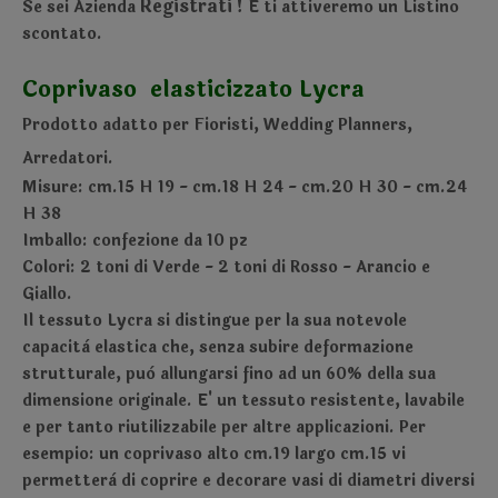
Registrati !
Se sei Azienda
E ti attiveremo un Listino
scontato.
Coprivaso elasticizzato
Lycra
Prodotto adatto per Fioristi, Wedding Planners,
Arredatori.
Misure: cm.15 H 19 - cm.18 H 24 - cm.20 H 30 - cm.24
H 38
Imballo: confezione da 10 pz
Colori: 2 toni di Verde - 2 toni di Rosso - Arancio e
Giallo.
Il tessuto Lycra si distingue per la sua notevole
capacità elastica che, senza subire deformazione
strutturale, può allungarsi fino ad un 60% della sua
dimensione originale. E' un tessuto resistente, lavabile
e per tanto riutilizzabile per altre applicazioni. Per
esempio: un coprivaso alto cm.19 largo cm.15 vi
permetterà di coprire e decorare vasi di diametri diversi