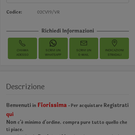
Codice:
02CV19/VR
Richiedi Informazioni
CHIAMA
SCRIVI UN
SCRIVI UN
INDICAZIONI
ADESSO
WHATSAPP
E-MAIL
STRADALI
Descrizione
Fiorissima
Benvenuti
Registrati
in
Per acquistare
-
qui
Non
c'é minimo d'ordine.
compra pure tutto quello che
ti piace.