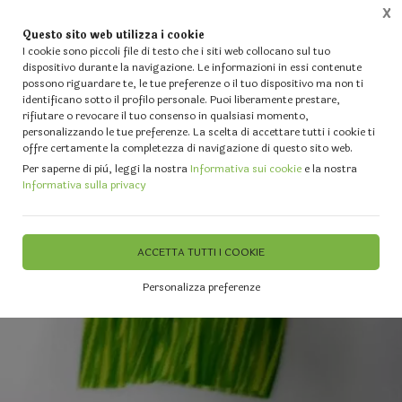
X
Questo sito web utilizza i cookie
0
I cookie sono piccoli file di testo che i siti web collocano sul tuo
dispositivo durante la navigazione. Le informazioni in essi contenute
possono riguardare te, le tue preferenze o il tuo dispositivo ma non ti
Home
Vetrina
FORNITURE PROFESSIONALI PER FIORISTI E wEDDING PLANNERS
Ce
identificano sotto il profilo personale. Puoi liberamente prestare,
rifiutare o revocare il tuo consenso in qualsiasi momento,
personalizzando le tue preferenze. La scelta di accettare tutti i cookie ti
offre certamente la completezza di navigazione di questo sito web.
Per saperne di più, leggi la nostra
Informativa sui cookie
e la nostra
Informativa sulla privacy
ACCETTA TUTTI I COOKIE
Personalizza preferenze