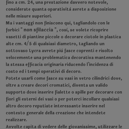
fino a cm. 24, una prestazione davvero notevole,
considerate quanta oparatività avrete a disposizione
nelle misure superiori.
Ma i vantaggi non finiscono qui, tagliandolo con le
non sfilaccia
forbici "
", così, se volete ricoprire
vasetti di piantine piccole o decorare ciotole in plastica
alte cm. 4/5 di qualsiasi diametro, tagliando un
sottovaso Lycra avrete più fasce coprenti e risolto
velocemente una problematica decorativa mantenendo
la stessa efficacia originaria riducendo l'incidenza di
costo ed i tempi operativi di decoro.
Potete usarli come fasce su vasi in vetro cilindrici dove,
oltre a creare decori cromatici, diventa un valido
supporto dove inserire fialette o spille per decorare con
fiori gli esterni dei vasi o per poterci incollare qualsiasi
altro decoro reputiate interessante inserire nel
contesto generale della creazione che intendete
realizzare.
Avvolte capita di vedere delle giovanissime, utilizzare le