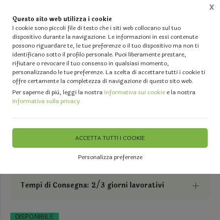
X
Questo sito web utilizza i cookie
0
I cookie sono piccoli file di testo che i siti web collocano sul tuo
dispositivo durante la navigazione. Le informazioni in essi contenute
possono riguardare te, le tue preferenze o il tuo dispositivo ma non ti
Home
Vetrina
IL TUO MATRIMONIO - Forniture per Fioristi ed Events Planners
Copri I
identificano sotto il profilo personale. Puoi liberamente prestare,
rifiutare o revocare il tuo consenso in qualsiasi momento,
personalizzando le tue preferenze. La scelta di accettare tutti i cookie ti
offre certamente la completezza di navigazione di questo sito web.
Per saperne di più, leggi la nostra
Informativa sui cookie
e la nostra
Informativa sulla privacy
Tappeto Rosso H 100 -- Sconti
per Fioristi e Aziende . -
Passatoia venduta a Metro
ACCETTA TUTTI I COOKIE
Personalizza preferenze
Tempi di Consegna: 2/3 giorni lavorativi
DISPONIBILE