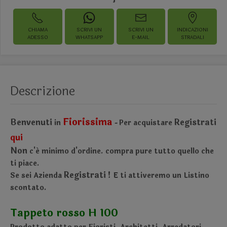
CHIAMA
SCRIVI UN
SCRIVI UN
INDICAZIONI
ADESSO
WHATSAPP
E-MAIL
STRADALI
Descrizione
Fiorissima
Benvenuti
Registrati
in
Per acquistare
-
qui
Non
c'é minimo d'ordine.
compra pure tutto quello che
ti piace.
Registrati !
Se sei Azienda
E ti attiveremo un Listino
scontato.
Tappeto rosso H 100