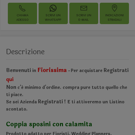
CHIAMA
SCRIVI UN
SCRIVI UN
INDICAZIONI
ADESSO
WHATSAPP
E-MAIL
STRADALI
Descrizione
Fiorissima
Benvenuti
Registrati
in
Per acquistare
-
qui
Non
c'é minimo d'ordine.
compra pure tutto quello che
ti piace.
Registrati !
Se sei Azienda
E ti attiveremo un Listino
scontato.
Coppia sposini con calamita
Prodotto adatto per Fioristi, Wedding Planners,