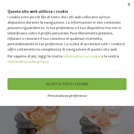
X
Questo sito web utilizza i cookie
0
I cookie sono piccoli file di testo che i siti web collocano sul tuo
dispositivo durante la navigazione. Le informazioni in essi contenute
possono riguardare te, le tue preferenze o il tuo dispositivo ma non ti
Home
Vetrina
IL TUO MATRIMONIO - Forniture per Fioristi ed Events Planners
Specchi
identificano sotto il profilo personale. Puoi liberamente prestare,
rifiutare o revocare il tuo consenso in qualsiasi momento,
personalizzando le tue preferenze. La scelta di accettare tutti i cookie ti
offre certamente la completezza di navigazione di questo sito web.
Per saperne di più, leggi la nostra
Informativa sui cookie
e la nostra
Informativa sulla privacy
ACCETTA TUTTI I COOKIE
Personalizza preferenze