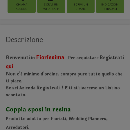
CHIAMA
SCRIVI UN
SCRIVI UN
INDICAZIONI
ADESSO
WHATSAPP
E-MAIL
STRADALI
Descrizione
Fiorissima
Benvenuti
Registrati
in
Per acquistare
-
qui
Non
c'é minimo d'ordine.
compra pure tutto quello che
ti piace.
Registrati !
Se sei Azienda
E ti attiveremo un Listino
scontato.
Coppia sposi in resina
Prodotto adatto per Fioristi, Wedding Planners,
Arredatori.