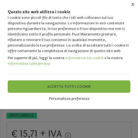
X
Questo sito web utilizza i cookie
0
I cookie sono piccoli file di testo che i siti web collocano sul tuo
dispositivo durante la navigazione. Le informazioni in essi contenute
possono riguardare te, le tue preferenze o il tuo dispositivo ma non ti
Home
Vetrina
IL TUO NATALE - Alberi - Luci - Fiori artificiali - Palline e Decori diversi
identificano sotto il profilo personale. Puoi liberamente prestare,
rifiutare o revocare il tuo consenso in qualsiasi momento,
personalizzando le tue preferenze. La scelta di accettare tutti i cookie ti
offre certamente la completezza di navigazione di questo sito web.
Per saperne di più, leggi la nostra
Informativa sui cookie
e la nostra
Informativa sulla privacy
Ovatta morbida x imbottitura -
Sconti per Fioristi e Aziende -
ACCETTA TUTTI I COOKIE
Kg. 1
Personalizza preferenze
DISPONIBILE
€ 15,71 + IVA