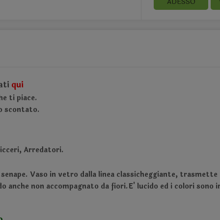
ADESSO
ati
qui
e ti piace.
o scontato.
cceri, Arredatori.
 senape. Vaso in vetro dalla linea classicheggiante, trasmette 
nche non accompagnato da fiori.E' lucido ed i colori sono ir
o.