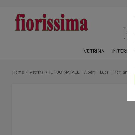
VETRINA
INTERIOR
Home
Vetrina
IL TUO NATALE - Alberi - Luci - Fiori artifici