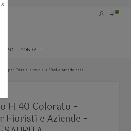
X
0
i
SIAMO
CONTATTI
ori per Casa e la tavola
Vasi e Arredo casa
ro H 40 Colorato -
r Fioristi e Aziende -
ESAURITA