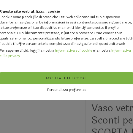
Questo sito web utilizza i cookie
I cookie sono piccoli file di testo che i siti web collocano sul tuo dispositivo
durante la navigazione. Le informazioni in essi contenute possono riguardare te,
le tue preferenze o il tuo dispositivo ma non ti identificano sotto il profilo
personale. Puoi liberamente prestare, rifiutare o revocare il tuo consenso in
qualsiasi momento, personalizzando le tue preferenze. La scelta di accettare tutt
i cookie ti offre certamente la completezza di navigazione di questo sito web.
 DESIGN
GALLERY
DOVE SIAMO
FEEDBACK
CHI 
Per saperne di più, leggi la nostra
Informativa sui cookie
e la nostra
Informativa
sulla privacy
ali - Palline e Decori diversi
Palline - Nastri e Decori di Natale
Dec
ACCETTA TUTTI I COOKIE
Personalizza preferenze
ULTIMI 3 PEZZI
Vaso vet
Sconti pe
SCORTA 