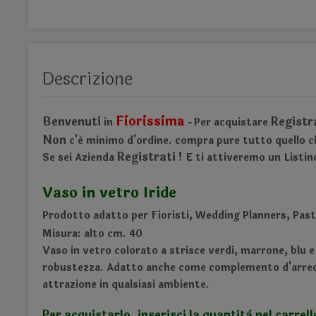
Descrizione
Fiorissima
Benvenuti
Registr
in
Per acquistare
-
Non
c'é minimo d'ordine.
compra pure tutto quello ch
Registrati !
Se sei Azienda
E ti attiveremo un Listin
Vaso in vetro Iride
Prodotto adatto per Fioristi, Wedding Planners, Pasti
Misura: alto cm. 40
Vaso
in vetro colorato a strisce verdi, marrone, blu e
robustezza. Adatto anche come complemento d'arredo a
attrazione in qualsiasi ambiente.
Per acquistarlo, inserisci la quantità nel carrell