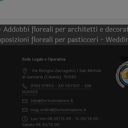
- Addobbi floreali per architetti e decor
posizioni floreali per pasticceri - Weddi
Sede Legale e Operativa
Via Benigno Zaccagnini, 1 San Michele
di Ganzaria (Catania) 95040
0933 978112 - 331 1107307 - 338
1625653
info@fiorissimastore.it
mag.ordini@fiorissimastore.it
Lun-Ven 08.30/13.00 - 15.00/18.00 -
Sabato 08.30/12.00