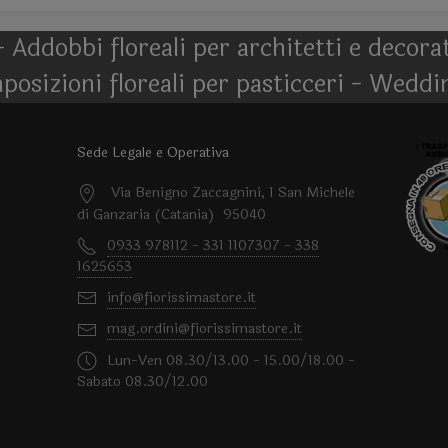
- Addobbi floreali per architetti e decor
posizioni floreali per pasticceri - Weddi
Sede Legale e Operativa
Via Benigno Zaccagnini, 1 San Michele
di Ganzaria (Catania) 95040
0933 978112 - 331 1107307 - 338
1625653
info@fiorissimastore.it
mag.ordini@fiorissimastore.it
Lun-Ven 08.30/13.00 - 15.00/18.00 -
Sabato 08.30/12.00