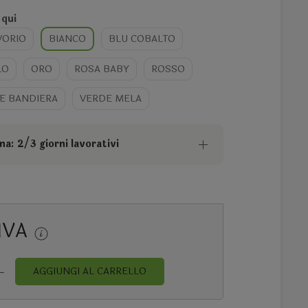
 qui
VORIO
BIANCO
BLU COBALTO
LO
ORO
ROSA BABY
ROSSO
E BANDIERA
VERDE MELA
a: 2/3 giorni lavorativi
IVA
AGGIUNGI AL CARRELLO