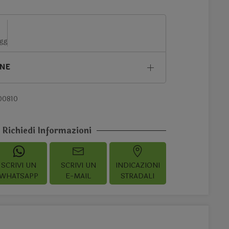
 gg
ONE
00810
Richiedi Informazioni
SCRIVI UN
SCRIVI UN
INDICAZIONI
WHATSAPP
E-MAIL
STRADALI