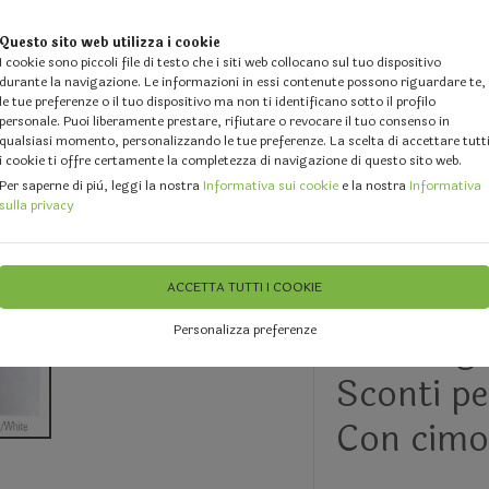
Questo sito web utilizza i cookie
I cookie sono piccoli file di testo che i siti web collocano sul tuo dispositivo
durante la navigazione. Le informazioni in essi contenute possono riguardare te,
le tue preferenze o il tuo dispositivo ma non ti identificano sotto il profilo
personale. Puoi liberamente prestare, rifiutare o revocare il tuo consenso in
qualsiasi momento, personalizzando le tue preferenze. La scelta di accettare tutt
i cookie ti offre certamente la completezza di navigazione di questo sito web.
 DESIGN
GALLERY
DOVE SIAMO
FEEDBACK
CHI 
Per saperne di più, leggi la nostra
Informativa sui cookie
e la nostra
Informativa
sulla privacy
rtificiale - Articoli Confezionamneto
Nastri per Festa della Donn
ACCETTA TUTTI I COOKIE
Personalizza preferenze
Telo Org
Sconti pe
Con cimos