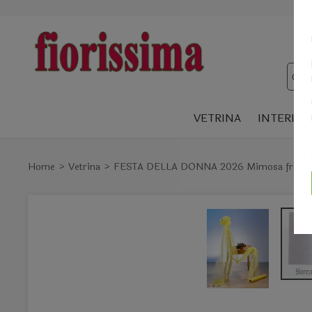
VETRINA
INTERIOR
Home
Vetrina
FESTA DELLA DONNA 2026 Mimosa fresca e a