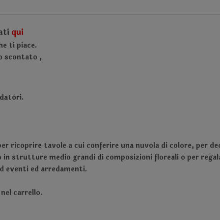
ati
qui
e ti piace.
no scontato
,
datori.
 ricoprire tavole a cui conferire una nuvola di colore, per deco
n strutture medio grandi di composizioni floreali o per regala
ad eventi ed arredamenti.
 nel carrello.