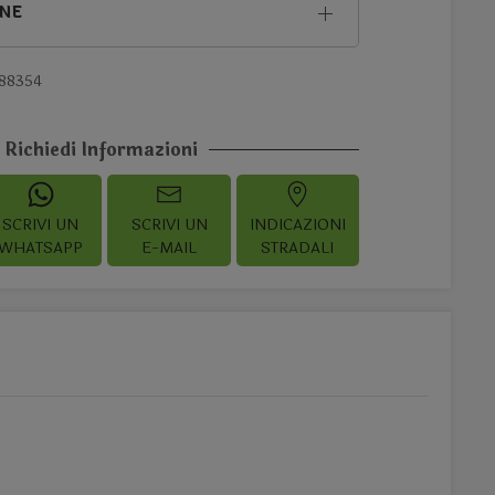
ONE
88354
Richiedi Informazioni
SCRIVI UN
SCRIVI UN
INDICAZIONI
WHATSAPP
E-MAIL
STRADALI