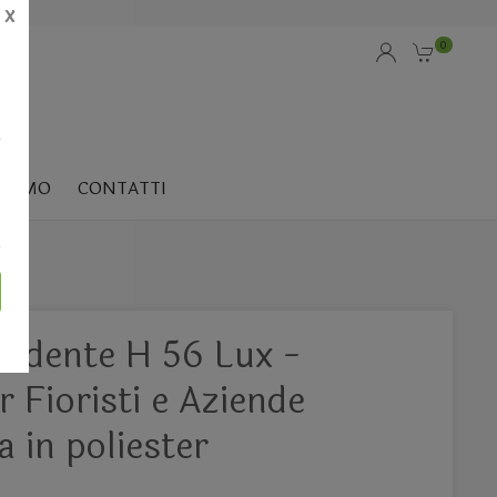
X
0
i
SIAMO
CONTATTI
Cadente H 56 Lux -
r Fioristi e Aziende
a in poliester