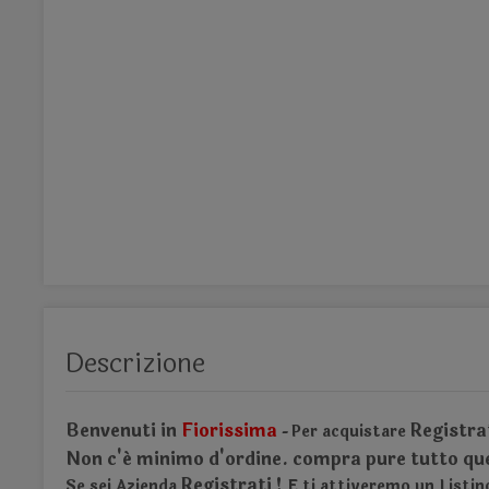
Descrizione
Benvenuti
in
Fiorissima
Registra
Per acquistare
-
Non
c'é minimo d'ordine.
compra pure tutto quel
Registrati !
Se sei Azienda
E ti attiveremo un Listi