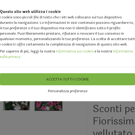
Questo sito web utilizza i cookie
I cookie sono piccoli file di testo che i siti web collocano sul tuo dispositivo
durante la navigazione. Le informazioni in essi contenute possono riguardare te,
le tue preferenze o il tuo dispositivo ma non ti identificano sotto il profilo
personale. Puoi liberamente prestare, rifiutare o revocare il tuo consenso in
qualsiasi momento, personalizzando le tue preferenze. La scelta di accettare tutt
i cookie ti offre certamente la completezza di navigazione di questo sito web.
 DESIGN
GALLERY
DOVE SIAMO
FEEDBACK
CHI 
Per saperne di più, leggi la nostra
Informativa sui cookie
e la nostra
Informativa
sulla privacy
Gommati
Bushes artificiali con e senza vaso
ACCETTA TUTTI I COOKIE
Personalizza preferenze
Geranio 
Sconti pe
Fiorissim
vellutato