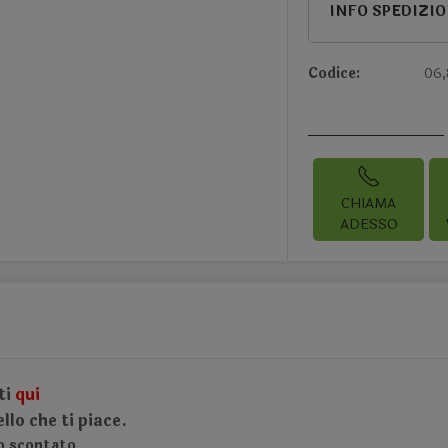
INFO SPEDIZI
Codice:
06,
CHIAMA
ADESSO
ti
qui
lo che ti piace.
no scontato