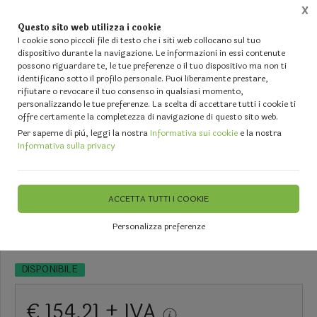
X
Questo sito web utilizza i cookie
0
I cookie sono piccoli file di testo che i siti web collocano sul tuo
dispositivo durante la navigazione. Le informazioni in essi contenute
possono riguardare te, le tue preferenze o il tuo dispositivo ma non ti
Home
Vetrina
IL TUO MATRIMONIO - Forniture per Fioristi ed Events Planners
Coppe, 
identificano sotto il profilo personale. Puoi liberamente prestare,
rifiutare o revocare il tuo consenso in qualsiasi momento,
Coppa Romana Pietra Antica -
personalizzando le tue preferenze. La scelta di accettare tutti i cookie ti
offre certamente la completezza di navigazione di questo sito web.
Sconti per Fioristi e Aziende -
Per saperne di più, leggi la nostra
Informativa sui cookie
e la nostra
Informativa sulla privacy
Vetroresina H 39
ACCETTA TUTTI I COOKIE
Tempi di Consegna: 2/3 giorni lavorativi
Personalizza preferenze
DISPONIBILE
€ 154,21 + IVA