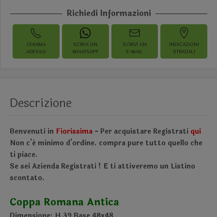
Richiedi Informazioni
CHIAMA
SCRIVI UN
SCRIVI UN
INDICAZIONI
ADESSO
WHATSAPP
E-MAIL
STRADALI
Descrizione
Benvenuti in
Fiorissima
- Per acquistare Registrati
qui
Non c'é minimo d'ordine. compra pure tutto quello che
ti piace.
Se sei Azienda
Registrati ! E ti attiveremo un Listino
scontato.
Coppa Romana Antica
Dimensione: H 39 Base 48x48