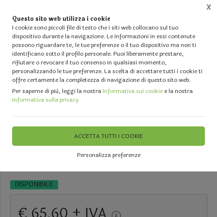
X
Questo sito web utilizza i cookie
0
I cookie sono piccoli file di testo che i siti web collocano sul tuo
dispositivo durante la navigazione. Le informazioni in essi contenute
possono riguardare te, le tue preferenze o il tuo dispositivo ma non ti
Home
Vetrina
IL TUO MATRIMONIO - Forniture per Fioristi ed Events Planners
Struttu
identificano sotto il profilo personale. Puoi liberamente prestare,
rifiutare o revocare il tuo consenso in qualsiasi momento,
Porta candela in vetro Ambra -
personalizzando le tue preferenze. La scelta di accettare tutti i cookie ti
offre certamente la completezza di navigazione di questo sito web.
Sconti per Fioristi e Aziende - H
Per saperne di più, leggi la nostra
Informativa sui cookie
e la nostra
Informativa sulla privacy
50 cm.
ACCETTA TUTTI I COOKIE
Tempi di Consegna 4/6 giorni lavorativi
Personalizza preferenze
DISPONIBILE
€ 65,60 + IVA