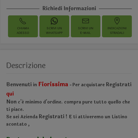
Richiedi Informazioni
CHIAMA
SCRIVI UN
SCRIVI UN
INDICAZIONI
ADESSO
WHATSAPP
E-MAIL
STRADALI
Descrizione
Fiorissima
Benvenuti
Registrati
in
Per acquistare
-
qui
Non
c'é minimo d'ordine.
compra pure tutto quello che
ti piace.
Registrati !
Se sei Azienda
E ti attiveremo un Listino
scontato
,