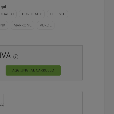
 qui
COBALTO
BORDEAUX
CELESTE
INK
MARRONE
VERDE
 IVA
AGGIUNGI AL CARRELLO
 gg