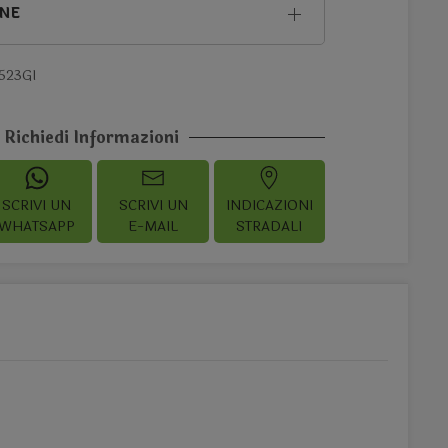
ONE
523GI
Richiedi Informazioni
SCRIVI UN
SCRIVI UN
INDICAZIONI
WHATSAPP
E-MAIL
STRADALI