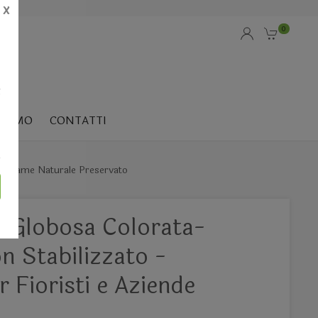
X
0
i
SIAMO
CONTATTI
Fogliame Naturale Preservato
a Globosa Colorata-
on Stabilizzato -
r Fioristi e Aziende