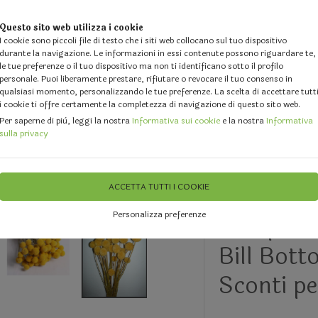
Questo sito web utilizza i cookie
I cookie sono piccoli file di testo che i siti web collocano sul tuo dispositivo
durante la navigazione. Le informazioni in essi contenute possono riguardare te,
le tue preferenze o il tuo dispositivo ma non ti identificano sotto il profilo
personale. Puoi liberamente prestare, rifiutare o revocare il tuo consenso in
qualsiasi momento, personalizzando le tue preferenze. La scelta di accettare tutt
i cookie ti offre certamente la completezza di navigazione di questo sito web.
 DESIGN
GALLERY
DOVE SIAMO
FEEDBACK
CHI 
Per saperne di più, leggi la nostra
Informativa sui cookie
e la nostra
Informativa
sulla privacy
mboo - Cortecce - Rami - Fiori secchi - Fogliame
Fiori Secchi e 
ACCETTA TUTTI I COOKIE
Personalizza preferenze
Craspedi
Bill Bott
Sconti pe