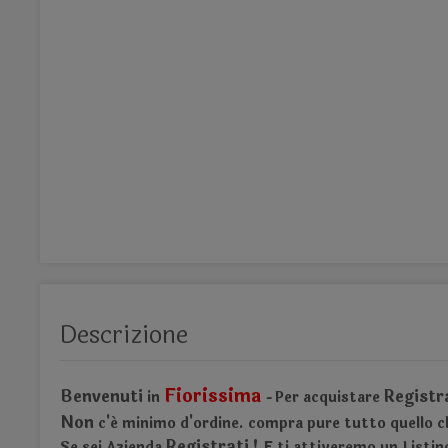
Descrizione
Fiorissima
Benvenuti
Registr
in
Per acquistare
-
Non
c'é minimo d'ordine.
compra pure tutto quello ch
Registrati !
Se sei Azienda
E ti attiveremo un Listin