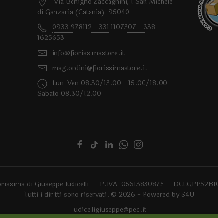
Via Benigno Zaccagnini, 1 San Michele
di Ganzaria (Catania) 95040
0933 978112 - 331 1107307 - 338
1625653
info@fiorissimastore.it
mag.ordini@fiorissimastore.it
Lun-Ven 08.30/13.00 - 15.00/18.00 -
Sabato 08.30/12.00
orissima di Giuseppe Iudicelli - P.IVA 05613830875 - DCLGPP52B1
Tutti i diritti sono riservati. © 2026 - Powered by
S4U
iudicelligiuseppe@pec.it