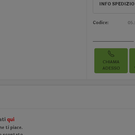
INFO SPEDIZI
Codice:
05.
CHIAMA
ADESSO
ati
qui
e ti piace.
o scontato.