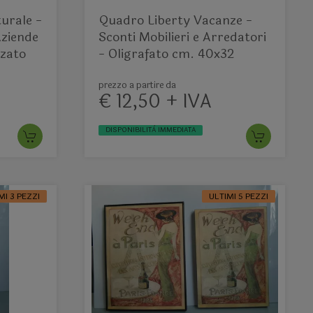
urale -
Quadro Liberty Vacanze -
Aziende
Sconti Mobilieri e Arredatori
zzato
- Oligrafato cm. 40x32
prezzo a partire da
€ 12,50 + IVA
DISPONIBILITÀ IMMEDIATA
MI 3 PEZZI
ULTIMI 5 PEZZI