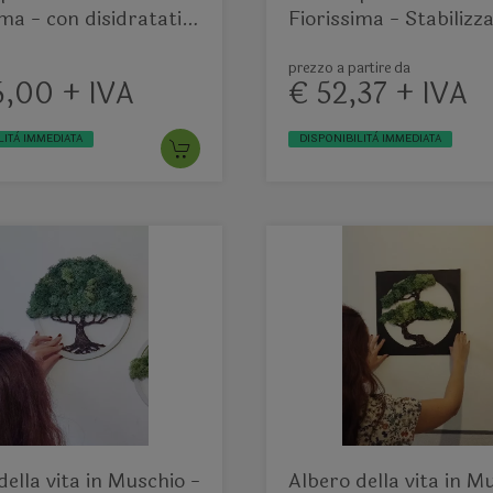
ima - con disidratati e
Fiorissima - Stabilizz
ati
cerchio mod. 3
prezzo a partire da
6,00 + IVA
€ 52,37 + IVA
LITÀ IMMEDIATA
DISPONIBILITÀ IMMEDIATA
della vita in Muschio -
Albero della vita in M