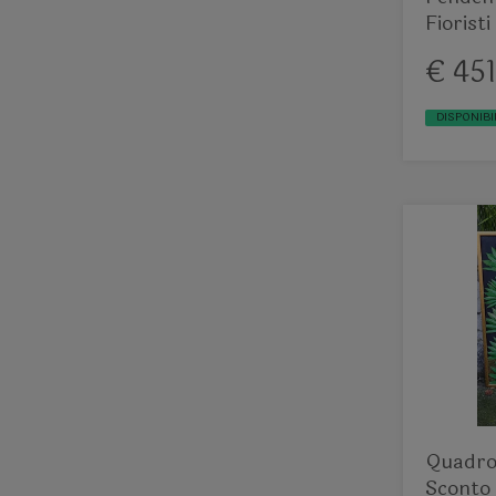
Fioristi
esterno
€ 451
DISPONIBI
Quadro 
Sconto 