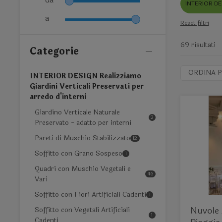
INTERIOR DESI
a
Reset filtri
69 risultati
Categorie
ORDINA P
INTERIOR DESIGN Realizziamo
Giardini Verticali Preservati per
arredo d'interni
Giardino Verticale Naturale
2
Preservato - adatto per interni
Pareti di Muschio Stabilizzato
12
Soffitto con Grano Sospeso
1
Quadri con Muschio Vegetali e
46
Vari
Soffitto con Fiori Artificiali Cadenti
1
Nuvole 
Soffitto con Vegetali Artificiali
1
Cadenti