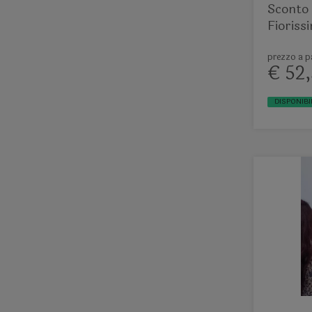
Sconto 
Fioriss
cerchio
prezzo a pa
€ 52,
DISPONIBI