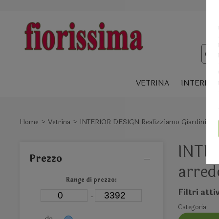
VETRINA
INTERIOR
Home
Vetrina
INTERIOR DESIGN Realizziamo Giardini Vertic
INTER
Prezzo
arred
Range di prezzo:
Filtri attiv
-
Categoria:
da