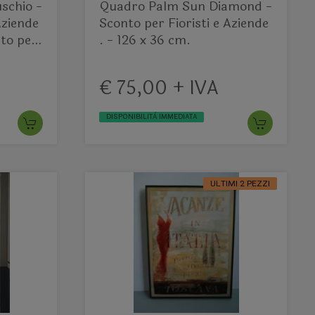
uschio -
Quadro Palm Sun Diamond -
Aziende
Sconto per Fioristi e Aziende
ato per
. - 126 x 36 cm.
€ 75,00 + IVA
DISPONIBILITÀ IMMEDIATA
ULTIMI 2 PEZZI