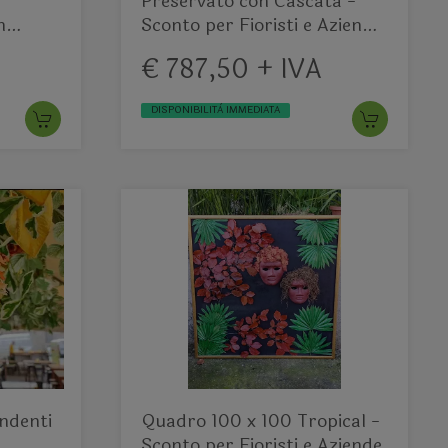
Preservato con Cascata -
n
Sconto per Fioristi e Azienda
servati
- Per interno
€ 787,50 + IVA
DISPONIBILITÀ IMMEDIATA
endenti
Quadro 100 x 100 Tropical -
r
Sconto per Fioristi e Aziende