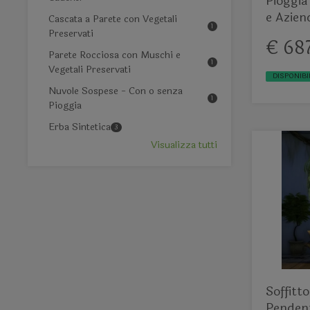
Pioggia
e Azien
Cascata a Parete con Vegetali
1
effetto
Preservati
€ 68
Parete Rocciosa con Muschi e
1
Vegetali Preservati
DISPONIBI
Nuvole Sospese - Con o senza
1
Pioggia
Erba Sintetica
3
Visualizza tutti
Soffitt
Pendent