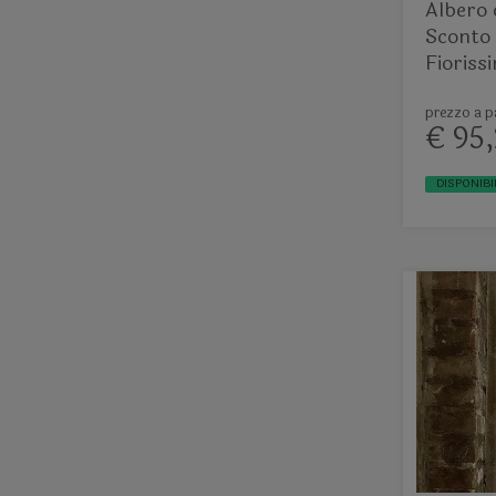
Albero 
Sconto 
Fioriss
pieno
prezzo a pa
€ 95,
DISPONIBI