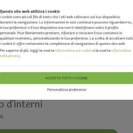
Questo sito web utilizza i cookie
I cookie sono piccoli file di testo che i siti web collocano sul tuo dispositivo
durante la navigazione. Le informazioni in essi contenute possono riguardare te,
le tue preferenze o il tuo dispositivo ma non ti identificano sotto il profilo
personale. Puoi liberamente prestare, rifiutare o revocare il tuo consenso in
qualsiasi momento, personalizzando le tue preferenze. La scelta di accettare tutt
i cookie ti offre certamente la completezza di navigazione di questo sito web.
 DESIGN
GALLERY
DOVE SIAMO
FEEDBACK
CHI 
Per saperne di più, leggi la nostra
Informativa sui cookie
e la nostra
Informativa
sulla privacy
ali Preservati per arredo d'interni
ACCETTA TUTTI I COOKIE
IOR DESIGN Realizziamo Giardin
Personalizza preferenze
o d'interni
i: