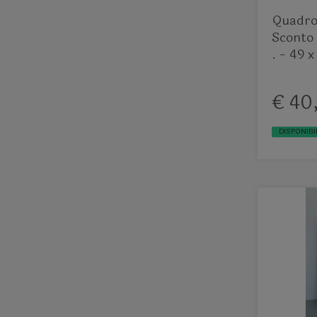
Quadro
Sconto 
. - 49 
€ 40
DISPONIBI