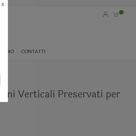
X
0
i
SIAMO
CONTATTI
i Verticali Preservati per