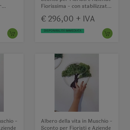
r
Fiorissima - con stabilizzatie
preservati
€ 296,00 + IVA
DISPONIBILITÀ IMMEDIATA
uschio -
Albero della vita in Muschio -
Aziende
Sconto per Fioristi e Aziende