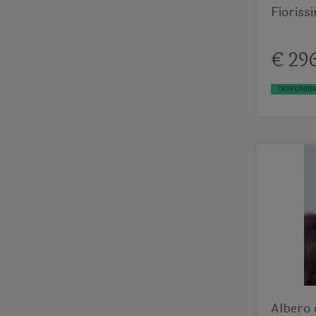
Fioriss
preserv
€ 29
DISPONIBI
Albero 