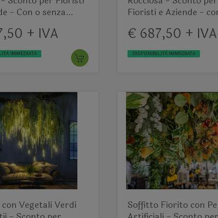
 - Sconto per Fioristi
Rocciosa - Sconto per
de - Con o senza
Fioristi e Aziende - co
 pioggia
Muschi e Vegetali Pre
7,50 + IVA
€ 687,50 + IVA
LITÀ IMMEDIATA
DISPONIBILITÀ IMMEDIATA
o con Vegetali Verdi
Soffitto Fiorito con P
ii - Sconto per
Artificiali - Sconto pe