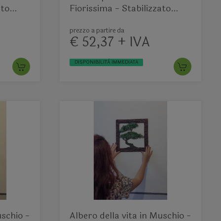
ato
Fiorissima - Stabilizzato
cerchio mod. 2
prezzo a partire da
€ 52,37 + IVA
DISPONIBILITÀ IMMEDIATA
uschio -
Albero della vita in Muschio -