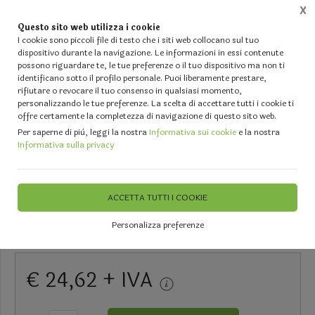
X
Questo sito web utilizza i cookie
0
I cookie sono piccoli file di testo che i siti web collocano sul tuo
dispositivo durante la navigazione. Le informazioni in essi contenute
possono riguardare te, le tue preferenze o il tuo dispositivo ma non ti
Home
Vetrina
FIORI SECCHI e PRESERVATI - Muschio - Bamboo - Cortecce - Rami - Fiori
identificano sotto il profilo personale. Puoi liberamente prestare,
rifiutare o revocare il tuo consenso in qualsiasi momento,
personalizzando le tue preferenze. La scelta di accettare tutti i cookie ti
offre certamente la completezza di navigazione di questo sito web.
Per saperne di più, leggi la nostra
Informativa sui cookie
e la nostra
Pannello moss sintetico cm. 60
Informativa sulla privacy
x 40 H 5 - Sconti per Fioristi e
Aziende e Wedding
ACCETTA TUTTI I COOKIE
Personalizza preferenze
DISPONIBILE
€ 24,62 + IVA