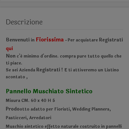
Descrizione
Fiorissima
Benvenuti
Registrati
in
Per acquistare
-
qui
Non
c'é minimo d'ordine.
compra pure tutto quello che
ti piace.
Registrati !
Se sei Azienda
E ti attiveremo un Listino
scontato
,
Pannello Muschiato Sintetico
Misura CM. 60 x 40 H 5
Prodo
otto adatto per Fioristi, Wedding Planners,
Pasticceri, Arredatori
Muschio sintetico effetto naturale costruito in pannelli