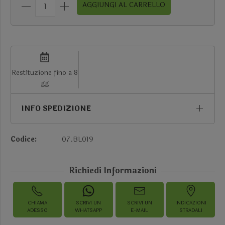
AGGIUNGI AL CARRELLO
Restituzione fino a 8
gg
INFO SPEDIZIONE
Codice:
07.BL019
Richiedi Informazioni
CHIAMA
SCRIVI UN
SCRIVI UN
INDICAZIONI
ADESSO
WHATSAPP
E-MAIL
STRADALI