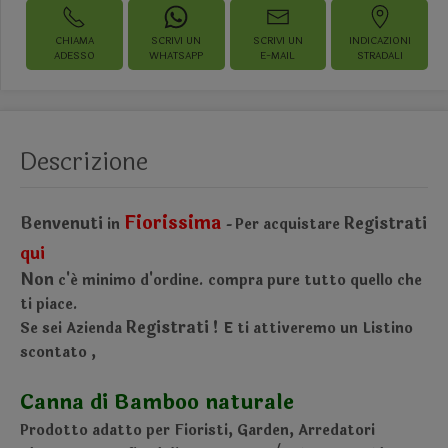
CHIAMA
SCRIVI UN
SCRIVI UN
INDICAZIONI
ADESSO
WHATSAPP
E-MAIL
STRADALI
Descrizione
Fiorissima
Benvenuti
Registrati
in
Per acquistare
-
qui
Non
c'é minimo d'ordine.
compra pure tutto quello che
ti piace.
Registrati !
Se sei Azienda
E ti attiveremo un Listino
scontato
,
Canna di Bamboo naturale
Prodotto adatto per Fioristi, Garden, Arredatori