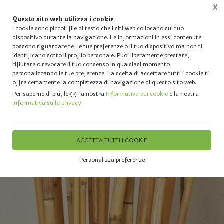
X
Questo sito web utilizza i cookie
0
I cookie sono piccoli file di testo che i siti web collocano sul tuo
dispositivo durante la navigazione. Le informazioni in essi contenute
possono riguardare te, le tue preferenze o il tuo dispositivo ma non ti
Home
Vetrina
FIORI SECCHI e PRESERVATI - Muschio - Bamboo - Cortecce - Rami - Fiori
identificano sotto il profilo personale. Puoi liberamente prestare,
rifiutare o revocare il tuo consenso in qualsiasi momento,
personalizzando le tue preferenze. La scelta di accettare tutti i cookie ti
offre certamente la completezza di navigazione di questo sito web.
Per saperne di più, leggi la nostra
Informativa sui cookie
e la nostra
Informativa sulla privacy
ACCETTA TUTTI I COOKIE
Personalizza preferenze