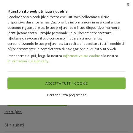
X
Questo sito web utilizza i cookie
0
I cookie sono piccoli file di testo che i siti web collocano sul tuo
dispositivo durante la navigazione. Le informazioni in essi contenute
possono riguardare te, le tue preferenze o il tuo dispositivo ma non ti
identificano sotto il profilo personale. Puoi liberamente prestare,
rifiutare o revocare il tuo consenso in qualsiasi momento,
Home
Vetrina
FIORI SECCHI e PRESERVATI - Muschio - Bamboo
personalizzando le tue preferenze. La scelta di accettare tutti i cookie ti
offre certamente la completezza di navigazione di questo sito web.
Per saperne di più, leggi la nostra
Informativa sui cookie
e la nostra
FILTRA
Informativa sulla privacy
Cortecce - Pigne - Frutti Secchi
Filtri attivi:
ACCETTA TUTTI I COOKIE
Categoria:
Personalizza preferenze
Cortecce - Pigne - Frutti Secchi
Reset filtri
31 risultati