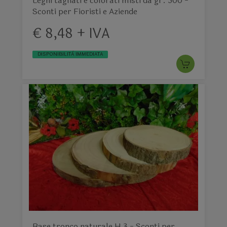
Legni tagliati e colorati misti da gr. 500 -
Sconti per Fioristi e Aziende
€ 8,48 + IVA
DISPONIBILITÀ IMMEDIATA
Base tronco naturale H 3 - Sconti per