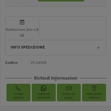
Restituzione fino a 8
gg
INFO SPEDIZIONE
Codice:
29.54908
Richiedi Informazioni
CHIAMA
SCRIVI UN
SCRIVI UN
INDICAZIONI
ADESSO
WHATSAPP
E-MAIL
STRADALI