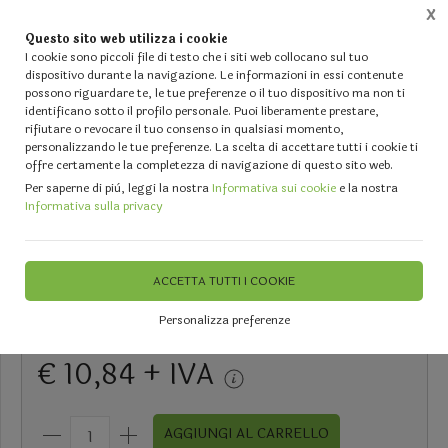
X
Questo sito web utilizza i cookie
0
I cookie sono piccoli file di testo che i siti web collocano sul tuo
dispositivo durante la navigazione. Le informazioni in essi contenute
possono riguardare te, le tue preferenze o il tuo dispositivo ma non ti
Home
Vetrina
PASQUA 2026 - Pulcini. Decori , Cesti, Paglietta e Confezionamento
DECO
identificano sotto il profilo personale. Puoi liberamente prestare,
rifiutare o revocare il tuo consenso in qualsiasi momento,
personalizzando le tue preferenze. La scelta di accettare tutti i cookie ti
offre certamente la completezza di navigazione di questo sito web.
Per saperne di più, leggi la nostra
Informativa sui cookie
e la nostra
Cane pechinese beige H 28 x 30 -
Informativa sulla privacy
Sconti per Fioristi e Aziende
ACCETTA TUTTI I COOKIE
DISPONIBILE
Personalizza preferenze
€ 10,84 + IVA
AGGIUNGI AL CARRELLO