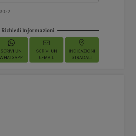
23072
Richiedi Informazioni
SCRIVI UN
SCRIVI UN
INDICAZIONI
WHATSAPP
E-MAIL
STRADALI