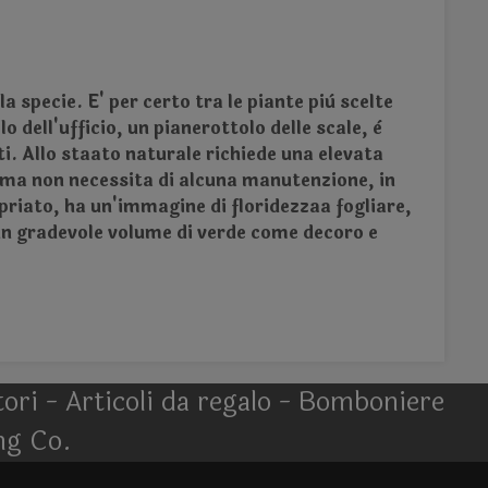
a specie. E' per certo tra le piante più scelte
 dell'ufficio, un pianerottolo delle scale, è
i. Allo staato naturale richiede una elevata
 ma non necessita di alcuna manutenzione, in
opriato, ha un'immagine di floridezzaa fogliare,
e un gradevole volume di verde come decoro e
atori - Articoli da regalo - Bomboniere
ng Co.