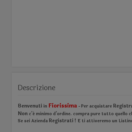
Descrizione
Fiorissima
Benvenuti
Registr
in
Per acquistare
-
Non
c'é minimo d'ordine.
compra pure tutto quello ch
Registrati !
Se sei Azienda
E ti attiveremo un Listin