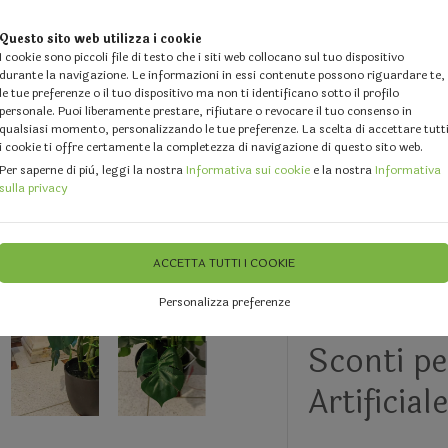
Questo sito web utilizza i cookie
I cookie sono piccoli file di testo che i siti web collocano sul tuo dispositivo
durante la navigazione. Le informazioni in essi contenute possono riguardare te,
le tue preferenze o il tuo dispositivo ma non ti identificano sotto il profilo
personale. Puoi liberamente prestare, rifiutare o revocare il tuo consenso in
qualsiasi momento, personalizzando le tue preferenze. La scelta di accettare tutt
i cookie ti offre certamente la completezza di navigazione di questo sito web.
 DESIGN
GALLERY
DOVE SIAMO
FEEDBACK
CHI 
Per saperne di più, leggi la nostra
Informativa sui cookie
e la nostra
Informativa
sulla privacy
iestere e in Plastica
Piante Artificiali
ACCETTA TUTTI I COOKIE
Personalizza preferenze
Filodendr
Sconti per
Artificial