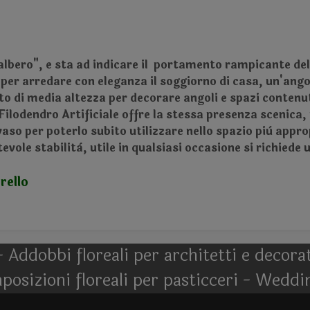
'albero", e sta ad indicare il portamento rampicante dell
per arredare con eleganza il soggiorno di casa, un'angolo
o di media altezza per decorare angoli e spazi contenut
ilodendro Artificiale offre la stessa presenza scenica,
 vaso per poterlo subito utilizzare nello spazio più appr
tevole stabilità, utile in qualsiasi occasione si richied
rello
- Addobbi floreali per architetti e decor
posizioni floreali per pasticceri - Weddi