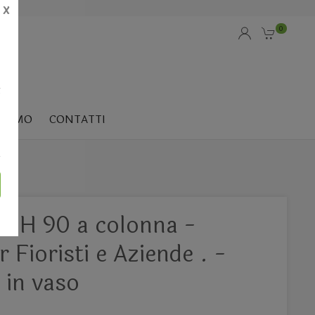
X
0
i
SIAMO
CONTATTI
o H 90 a colonna -
 Fioristi e Aziende . -
e in vaso