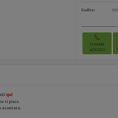
Codice:
33
CHIAMA
ADESSO
ati
qui
e ti piace.
o scontato.