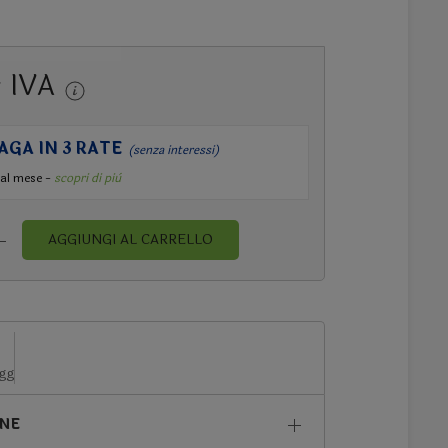
+ IVA
AGA IN 3 RATE
(senza interessi)
al mese -
scopri di più
AGGIUNGI AL CARRELLO
 gg
ONE