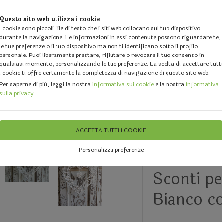
Questo sito web utilizza i cookie
I cookie sono piccoli file di testo che i siti web collocano sul tuo dispositivo
durante la navigazione. Le informazioni in essi contenute possono riguardare te,
le tue preferenze o il tuo dispositivo ma non ti identificano sotto il profilo
personale. Puoi liberamente prestare, rifiutare o revocare il tuo consenso in
qualsiasi momento, personalizzando le tue preferenze. La scelta di accettare tutt
i cookie ti offre certamente la completezza di navigazione di questo sito web.
 DESIGN
GALLERY
DOVE SIAMO
FEEDBACK
CHI 
Per saperne di più, leggi la nostra
Informativa sui cookie
e la nostra
Informativa
sulla privacy
 Cellofan, Scatole, Buste etc..
Accessori per San Valentino
ACCETTA TUTTI I COOKIE
Personalizza preferenze
Cuore vim
Sconti pe
Bianco c