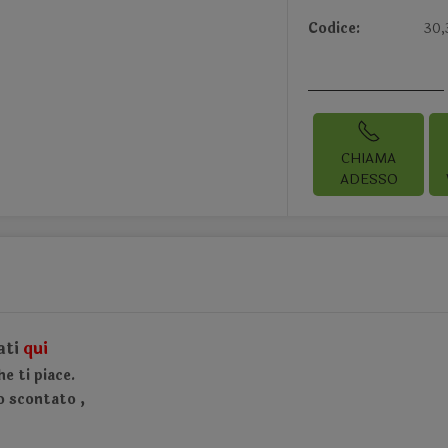
Codice:
30,
CHIAMA
ADESSO
ati
qui
e ti piace.
no scontato
,