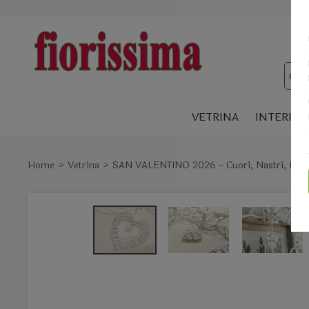
VETRINA
INTERIOR
Home
Vetrina
SAN VALENTINO 2026 - Cuori, Nastri, Decori,