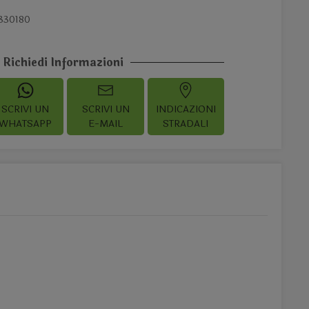
330180
Richiedi Informazioni
SCRIVI UN
SCRIVI UN
INDICAZIONI
WHATSAPP
E-MAIL
STRADALI