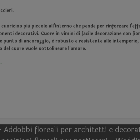
ccieri.
 cuoricino più piccolo all'interno che pende per rinforzare l'e
enti decorativi. Cuore in vimini di facile decorazione con fiori
me punto di ancoraggio, è robusto e resistente alle intemper
lo del cuore vuole sottolineare l'amore.
.
- Addobbi floreali per architetti e decor