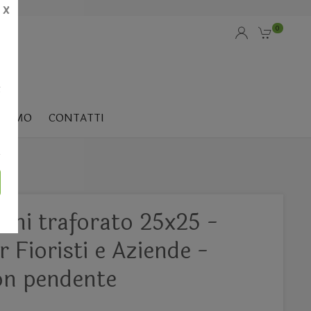
X
0
i
SIAMO
CONTATTI
ini traforato 25x25 -
r Fioristi e Aziende -
on pendente