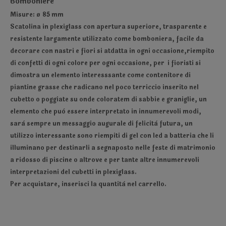
Bomboniere
Misure: ø 85 mm
Scatolina in plexiglass con apertura superiore, trasparente e
resistente largamente utilizzato come bomboniera, facile da
decorare con nastri e fiori si atdatta in ogni occasione,riempito
di confetti di ogni colore per ogni occasione, per i fioristi si
dimostra un elemento interesssante come contenitore di
piantine grasse che radicano nel poco terriccio inserito nel
cubetto o poggiate su onde coloratem di sabbie e graniglie, un
elemento che può essere interpretato in innumerevoli modi,
sarà sempre un messaggio augurale di felicità futura, un
utilizzo interessante sono riempiti di gel con led a batteria che li
illuminano per destinarli a segnaposto nelle feste di matrimonio
a ridosso di piscine o altrove e per tante altre innumerevoli
interpretazioni del cubetti in plexiglass.
Per acquistare,
inserisci la quantità nel carrello.