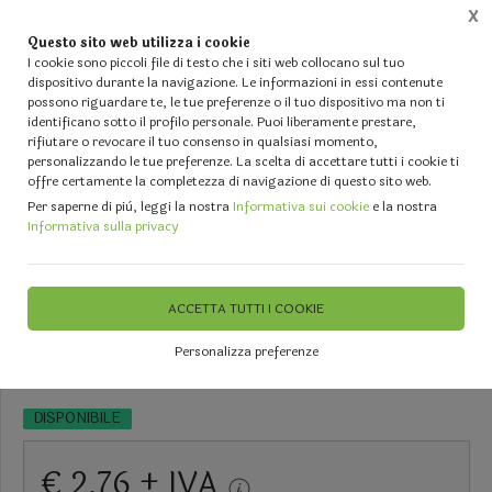
X
Questo sito web utilizza i cookie
0
I cookie sono piccoli file di testo che i siti web collocano sul tuo
dispositivo durante la navigazione. Le informazioni in essi contenute
possono riguardare te, le tue preferenze o il tuo dispositivo ma non ti
Home
Vetrina
SCATOLE PER BOMBONIERE Sacchetti - Nastri - Fiori e Decori diversi
identificano sotto il profilo personale. Puoi liberamente prestare,
rifiutare o revocare il tuo consenso in qualsiasi momento,
Scatolina rotonda in plastica per
personalizzando le tue preferenze. La scelta di accettare tutti i cookie ti
offre certamente la completezza di navigazione di questo sito web.
bomboniera dm. 85 mm Sconti
Per saperne di più, leggi la nostra
Informativa sui cookie
e la nostra
Informativa sulla privacy
per Fioristi, Wedding e Aziende
ACCETTA TUTTI I COOKIE
Tempi di Consegna: 2/3 giorni lavorativi
Personalizza preferenze
DISPONIBILE
€ 2,76 + IVA