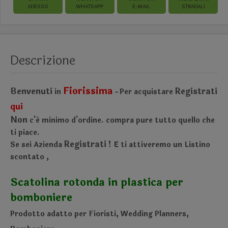
ADESSO
WHATSAPP
E-MAIL
STRADALI
Descrizione
Fiorissima
Benvenuti
Registrati
in
Per acquistare
-
qui
Non
c'é minimo d'ordine.
compra pure tutto quello che
ti piace.
Registrati !
Se sei Azienda
E ti attiveremo un Listino
scontato
,
Scatolina rotonda in plastica per
bomboniere
Prodotto adatto per Fioristi, Wedding Planners,