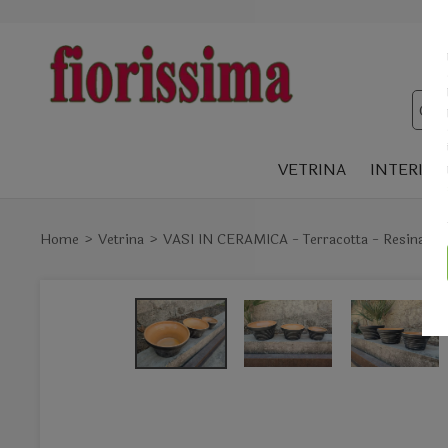
VETRINA
INTERIOR
Home
Vetrina
VASI IN CERAMICA - Terracotta - Resina - L