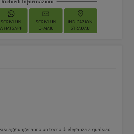
Richiedi Informazioni
SCRIVI UN
SCRIVI UN
INDICAZIONI
WHATSAPP
E-MAIL
STRADALI
i vasi aggiungeranno un tocco di eleganza a qualsiasi