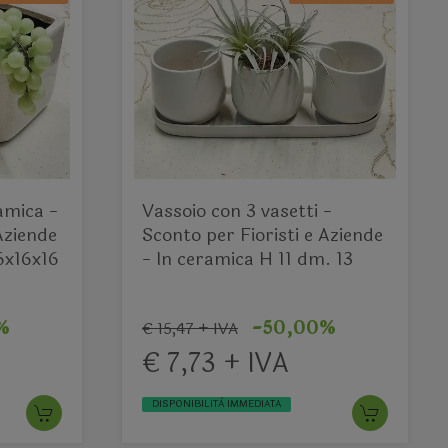
Vassoio con 3 vasetti -
Aziende
Sconto per Fioristi e Aziende
16x16x16
- In ceramica H 11 dm. 13
%
-50,00%
€ 15,47 + IVA
€ 7,73 + IVA
DISPONIBILITÀ IMMEDIATA