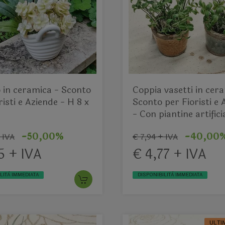
 in ceramica - Sconto
Coppia vasetti in cer
risti e Aziende - H 8 x
Sconto per Fioristi e 
- Con piantine artificia
-50,00%
-40,00
 IVA
€ 7,94 + IVA
5 + IVA
€ 4,77 + IVA
LITÀ IMMEDIATA
DISPONIBILITÀ IMMEDIATA
ULTI