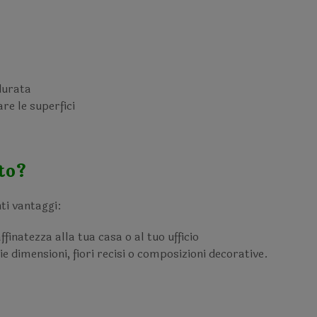
durata
re le superfici
to?
nti vantaggi:
finatezza alla tua casa o al tuo ufficio
ie dimensioni, fiori recisi o composizioni decorative.