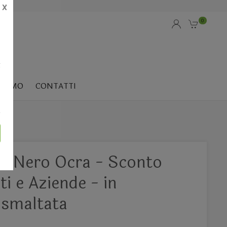
X
0
i
SIAMO
CONTATTI
 3 Nero Ocra - Sconto
ti e Aziende - in
 smaltata