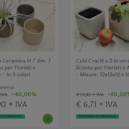
o Ceramica H 7 dm. 7
Cubi Craclè x 2 in ceramica -
o per Fioristi e
Sconto per Fioristi e 
 - In 3 colori
- Misure. 12x12x12 e 
artire da
-40,00%
-50,00
 IVA
€ 13,42 + IVA
90 + IVA
€ 6,71 + IVA
LITÀ IMMEDIATA
DISPONIBILITÀ IMMEDIATA