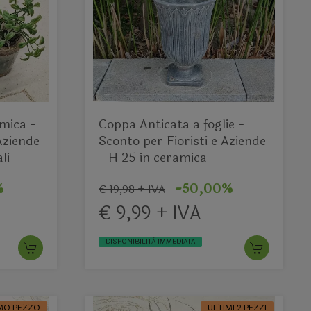
amica -
Coppa Anticata a foglie -
Aziende
Sconto per Fioristi e Aziende
li
- H 25 in ceramica
%
-50,00%
€ 19,98 + IVA
€ 9,99 + IVA
DISPONIBILITÀ IMMEDIATA
MO PEZZO
ULTIMI 2 PEZZI