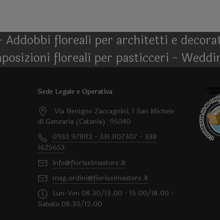
- Addobbi floreali per architetti e decor
posizioni floreali per pasticceri - Weddi
Sede Legale e Operativa
Via Benigno Zaccagnini, 1 San Michele
di Ganzaria (Catania) 95040
0933 978112 - 331 1107307 - 338
1625653
info@fiorissimastore.it
mag.ordini@fiorissimastore.it
Lun-Ven 08.30/13.00 - 15.00/18.00 -
Sabato 08.30/12.00