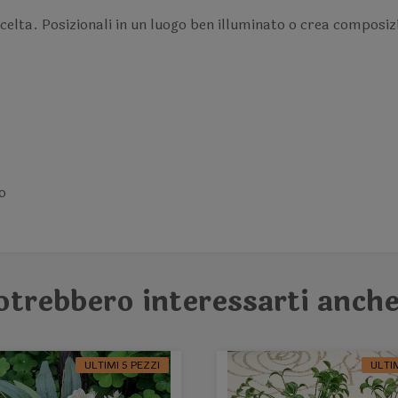
a scelta. Posizionali in un luogo ben illuminato o crea composiz
o
otrebbero interessarti anche
ULTIMI 5 PEZZI
ULTI