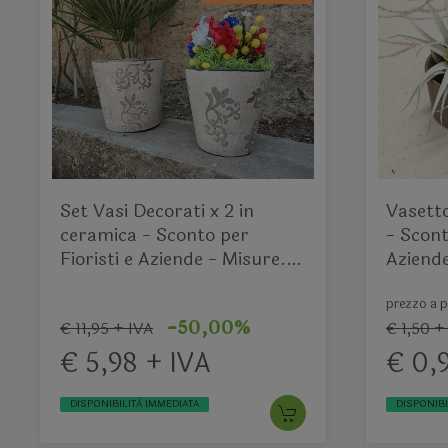
Set Vasi Decorati x 2 in
Vasett
ceramica - Sconto per
- Scont
Fioristi e Aziende - Misure.
Aziende
13x14 e 15x16
prezzo a p
-50,00%
€ 11,95 + IVA
€ 1,50 +
€ 5,98 + IVA
€ 0,
DISPONIBILITÀ IMMEDIATA
DISPONIBI