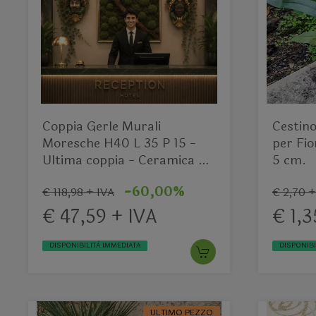
Coppia Gerle Murali
Cestino
Moresche H40 L 35 P 15 -
per Fio
Ultima coppia - Ceramica di
5 cm.
Caltagirone
-60,00%
€ 118,98 + IVA
€ 2,70 +
€ 47,59 + IVA
€ 1,3
DISPONIBILITÀ IMMEDIATA
DISPONIBI
ULTIMO PEZZO