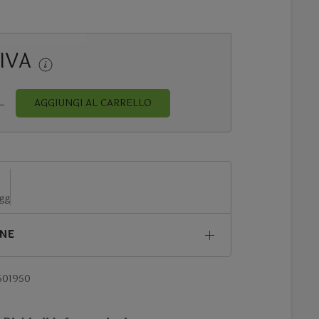
 IVA
AGGIUNGI AL CARRELLO
 gg
ONE
601950