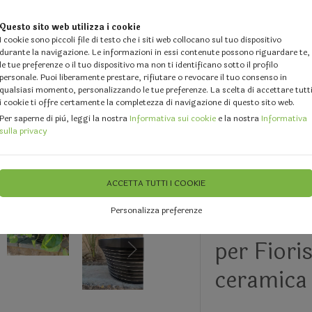
Questo sito web utilizza i cookie
I cookie sono piccoli file di testo che i siti web collocano sul tuo dispositivo
durante la navigazione. Le informazioni in essi contenute possono riguardare te,
le tue preferenze o il tuo dispositivo ma non ti identificano sotto il profilo
personale. Puoi liberamente prestare, rifiutare o revocare il tuo consenso in
qualsiasi momento, personalizzando le tue preferenze. La scelta di accettare tutt
i cookie ti offre certamente la completezza di navigazione di questo sito web.
 DESIGN
GALLERY
DOVE SIAMO
FEEDBACK
CHI 
Per saperne di più, leggi la nostra
Informativa sui cookie
e la nostra
Informativa
sulla privacy
atta
Vasi in Ceramica e Terracotta
Vasi e Portapiante in Ceramica
ACCETTA TUTTI I COOKIE
Personalizza preferenze
Ciotole x
per Fioris
ceramica