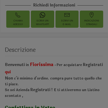
Richiedi Informazioni
CHIAMA
SCRIVI UN
SCRIVI UN
INDICAZIONI
ADESSO
WHATSAPP
E-MAIL
STRADALI
Descrizione
Fiorissima
Benvenuti
Registrati
in
Per acquistare
-
qui
Non
c'é minimo d'ordine.
compra pure tutto quello che
ti piace.
Registrati !
Se sei Azienda
E ti attiveremo un Listino
scontato
,
Confettiera in Vetro