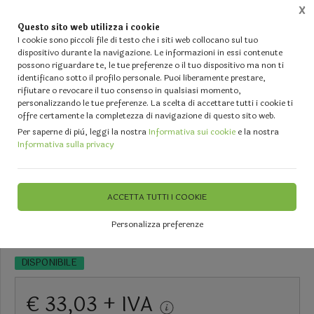
X
Questo sito web utilizza i cookie
0
I cookie sono piccoli file di testo che i siti web collocano sul tuo
dispositivo durante la navigazione. Le informazioni in essi contenute
possono riguardare te, le tue preferenze o il tuo dispositivo ma non ti
Home
Vetrina
VASI VETRO TRASPARENTE Vasto Assortimento per Fioristi e Events Planner
identificano sotto il profilo personale. Puoi liberamente prestare,
rifiutare o revocare il tuo consenso in qualsiasi momento,
personalizzando le tue preferenze. La scelta di accettare tutti i cookie ti
offre certamente la completezza di navigazione di questo sito web.
Per saperne di più, leggi la nostra
Informativa sui cookie
e la nostra
Informativa sulla privacy
Confettiera in vetro con
coperchio H 23 - dm.15,5 -
ACCETTA TUTTI I COOKIE
Sconti per Fioristi e Aziende
Personalizza preferenze
DISPONIBILE
€ 33,03 + IVA