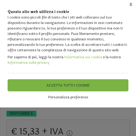
X
Questo sito web utilizza i cookie
0
I cookie sono piccoli file di testo che i siti web collocano sul tuo
dispositivo durante la navigazione. Le informazioni in essi contenute
possono riguardare te, le tue preferenze o il tuo dispositivo ma non ti
Home
Vetrina
VASI VETRO TRASPARENTE Vasto Assortimento per Fioristi e Events Planner
identificano sotto il profilo personale. Puoi liberamente prestare,
rifiutare o revocare il tuo consenso in qualsiasi momento,
personalizzando le tue preferenze. La scelta di accettare tutti i cookie ti
offre certamente la completezza di navigazione di questo sito web.
Per saperne di più, leggi la nostra
Informativa sui cookie
e la nostra
Informativa sulla privacy
Vaso in vetro H 43 dm. 13 -
Mod. Cosenza - Sconti per
ACCETTA TUTTI I COOKIE
Fioristi e Aziende
Personalizza preferenze
DISPONIBILE
€ 15,33 + IVA