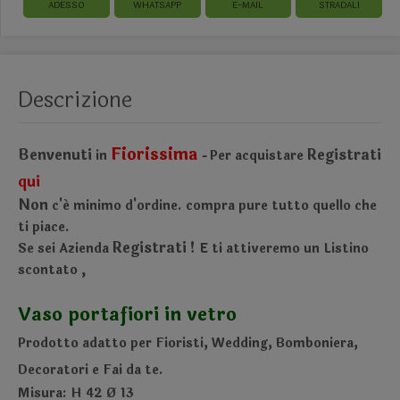
ADESSO
WHATSAPP
E-MAIL
STRADALI
Descrizione
Fiorissima
Benvenuti
Registrati
in
Per acquistare
-
qui
Non
c'é minimo d'ordine.
compra pure tutto quello che
ti piace.
Registrati !
Se sei Azienda
E ti attiveremo un Listino
,
scontato
Vaso portafiori in vetro
Prodotto adatto per Fioristi, Wedding, Bomboniera,
Decoratori e Fai da te.
Misura: H 42 Ø 13