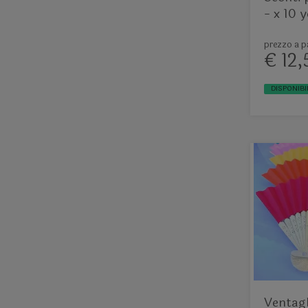
- x 10 
prezzo a pa
€ 12,
DISPONIBI
Ventagl