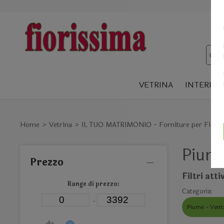
VETRINA
INTERIOR
Home
Vetrina
IL TUO MATRIMONIO - Forniture per Fiorist
Piume
Prezzo
Filtri attiv
Range di prezzo:
Categoria:
-
Piume - Venta
da