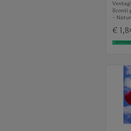
Ventagl
Sconti 
- Natur
€ 1,8
DISPONIBI