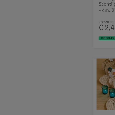
Sconti 
- cm. 2
prezzo a pa
€ 2,4
DISPONIBI