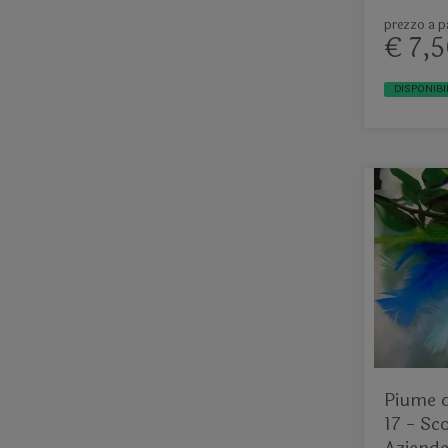
prezzo a pa
€ 7,5
DISPONIBI
Piume d
17 - Sco