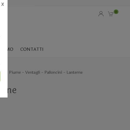
X
0
i
SIAMO
CONTATTI
io
Piume - Ventagli - Palloncini - Lanterne
erne