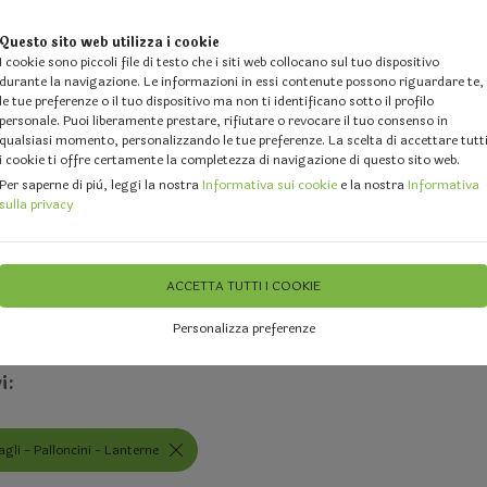
Questo sito web utilizza i cookie
I cookie sono piccoli file di testo che i siti web collocano sul tuo dispositivo
durante la navigazione. Le informazioni in essi contenute possono riguardare te,
le tue preferenze o il tuo dispositivo ma non ti identificano sotto il profilo
personale. Puoi liberamente prestare, rifiutare o revocare il tuo consenso in
qualsiasi momento, personalizzando le tue preferenze. La scelta di accettare tutt
i cookie ti offre certamente la completezza di navigazione di questo sito web.
 DESIGN
GALLERY
DOVE SIAMO
FEEDBACK
CHI 
Per saperne di più, leggi la nostra
Informativa sui cookie
e la nostra
Informativa
sulla privacy
i ed Events Planners
Specchi, Decorazioni e Addobbi per Matrimon
ACCETTA TUTTI I COOKIE
 - Ventagli - Palloncini - Lant
Personalizza preferenze
i:
gli - Palloncini - Lanterne