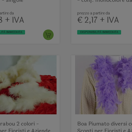
Aziende - singole
- conf. monocolore da
piume
rtire da
prezzo a partire da
3 + IVA
€ 2,17 + IVA
LITÀ IMMEDIATA
DISPONIBILITÀ IMMEDIATA
abou 2 colori -
Boa Piumato diversi co
per Fioristi e Aziende
Sconti per Fioristi e 