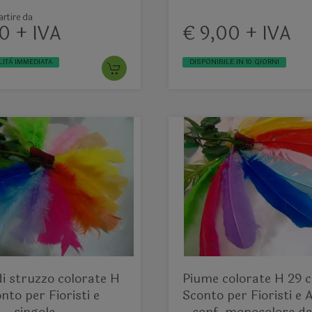
rtire da
0 + IVA
€ 9,00 + IVA
LITÀ IMMEDIATA
DISPONIBILE IN 10 GIORNI
i struzzo colorate H
Piume colorate H 29 c
nto per Fioristi e
Sconto per Fioristi e 