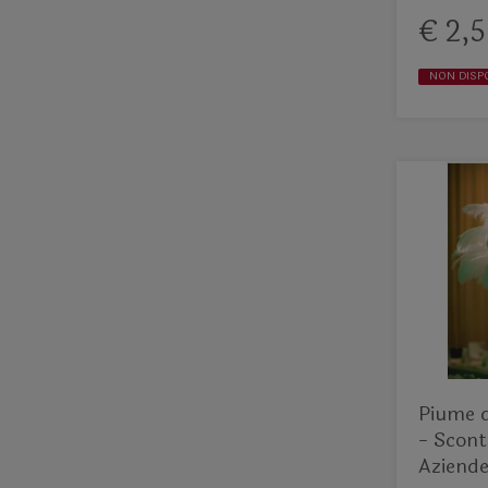
€ 2,5
NON DISP
Piume d
- Sconto
Aziende 