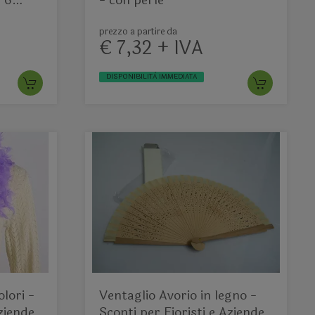
 6
- con perle
prezzo a partire da
€ 7,32 + IVA
DISPONIBILITÀ IMMEDIATA
lori -
Ventaglio Avorio in legno -
Aziende
Sconti per Fioristi e Aziende