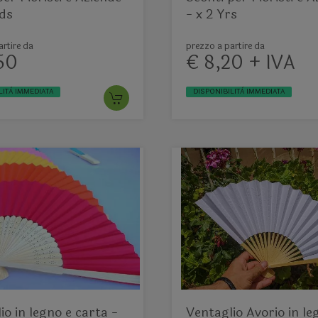
yds
- x 2 Yrs
rtire da
prezzo a partire da
50
€ 8,20 + IVA
LITÀ IMMEDIATA
DISPONIBILITÀ IMMEDIATA
io in legno e carta -
Ventaglio Avorio in leg