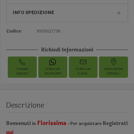
INFO SPEDIZIONE
Codice:
X109627/BI
Richiedi Informazioni
CHIAMA
SCRIVI UN
SCRIVI UN
INDICAZIONI
ADESSO
WHATSAPP
E-MAIL
STRADALI
Descrizione
Fiorissima
Benvenuti
Registrati
in
Per acquistare
-
qui