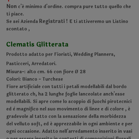
Non
c'é minimo d'ordine.
compra pure tutto quello che
ti piace.
Registrati !
Se sei Azienda
E ti attiveremo un Listino
scontato
,
Clematis Glitterata
Prodotto adatto per Fioristi, Wedding Planners,
Pasticceri, Arredatori.
Misura-: alto cm. 66 con fiore Ø 28
Colori: Bianco - Turchese
Fiore artificiale con tutti i petali modellabili dal bordo
glitterato ch, ha 2 lunghe foglie lanceolate anch'esse
modellabili. Si apre come lo scoppio di fuochi pirotecnici
ed è magnifico nel suo movimento di linee e di colore , é
gradevole al tatto con la sensazione della morbidezza
del velluto soft, ed é apprezzabile in ogni ambiente e per
ogni occasione. Adatto nell'arredamento inserito in vasi
o per essere inserito in contesti di composizioni floreali,