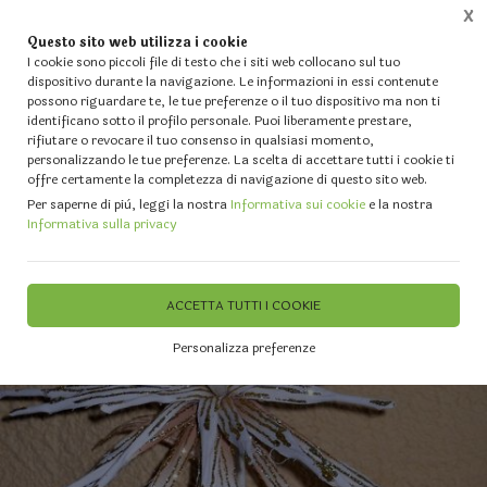
X
Questo sito web utilizza i cookie
0
I cookie sono piccoli file di testo che i siti web collocano sul tuo
dispositivo durante la navigazione. Le informazioni in essi contenute
possono riguardare te, le tue preferenze o il tuo dispositivo ma non ti
Home
Vetrina
IL TUO NATALE - Alberi - Luci - Fiori artificiali - Palline e Decori diversi
identificano sotto il profilo personale. Puoi liberamente prestare,
rifiutare o revocare il tuo consenso in qualsiasi momento,
personalizzando le tue preferenze. La scelta di accettare tutti i cookie ti
offre certamente la completezza di navigazione di questo sito web.
Per saperne di più, leggi la nostra
Informativa sui cookie
e la nostra
Informativa sulla privacy
ACCETTA TUTTI I COOKIE
Personalizza preferenze