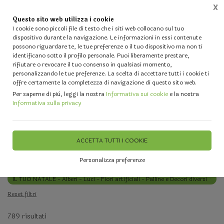
X
Questo sito web utilizza i cookie
0
I cookie sono piccoli file di testo che i siti web collocano sul tuo
dispositivo durante la navigazione. Le informazioni in essi contenute
possono riguardare te, le tue preferenze o il tuo dispositivo ma non ti
identificano sotto il profilo personale. Puoi liberamente prestare,
rifiutare o revocare il tuo consenso in qualsiasi momento,
Home
Vetrina
IL TUO NATALE - Alberi - Luci - Fiori artificiali 
personalizzando le tue preferenze. La scelta di accettare tutti i cookie ti
offre certamente la completezza di navigazione di questo sito web.
Per saperne di più, leggi la nostra
Informativa sui cookie
e la nostra
FILTRA
Informativa sulla privacy
IL TUO NATALE - Alberi - Luci - Fiori
artificiali - Palline e Decori diversi
ACCETTA TUTTI I COOKIE
Filtri attivi:
Personalizza preferenze
Categoria:
IL TUO NATALE - Alberi - Luci - Fiori artificiali - Palline e Decori diversi
Reset filtri
789 risultati