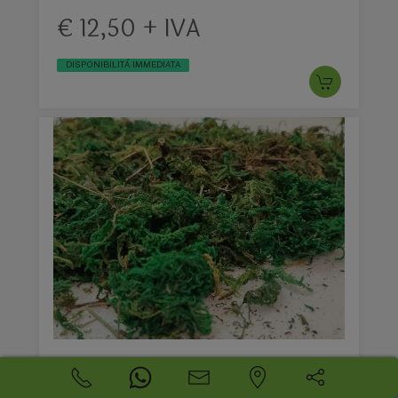
€ 12,50 + IVA
DISPONIBILITÀ IMMEDIATA
Muschio macinato x presepe - Sconti per
Fioristi e Aziende - Busta gr. 50