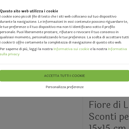
Questo sito web utilizza i cookie
I cookie sono piccoli file di testo che i siti web collocano sul tuo dispositivo
durante la navigazione. Le informazioni in essi contenute possono riguardare te,
le tue preferenze o il tuo dispositivo ma non ti identificano sotto il profilo
personale. Puoi liberamente prestare, rifiutare o revocare il tuo consenso in
qualsiasi momento, personalizzando le tue preferenze. La scelta di accettare tutt
i cookie ti offre certamente la completezza di navigazione di questo sito web.
 DESIGN
GALLERY
DOVE SIAMO
FEEDBACK
CHI 
Per saperne di più, leggi la nostra
Informativa sui cookie
e la nostra
Informativa
sulla privacy
i ed Events Planners
Fiori Bianchi adatti per Matrimonio
ACCETTA TUTTI I COOKIE
Personalizza preferenze
ULTIMI 3 PEZZI
Fiore di 
Sconti pe
15x15 cm