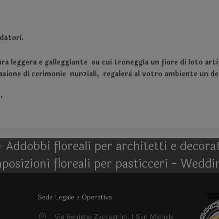
datori.
tura leggera e galleggiante su cui troneggia un fiore di loto arti
ccasione di cerimonie nunziali, regalerà al votro ambiente un de
.
- Addobbi floreali per architetti e decor
posizioni floreali per pasticceri - Weddi
Sede Legale e Operativa
Via Benigno Zaccagnini, 1 San Michele