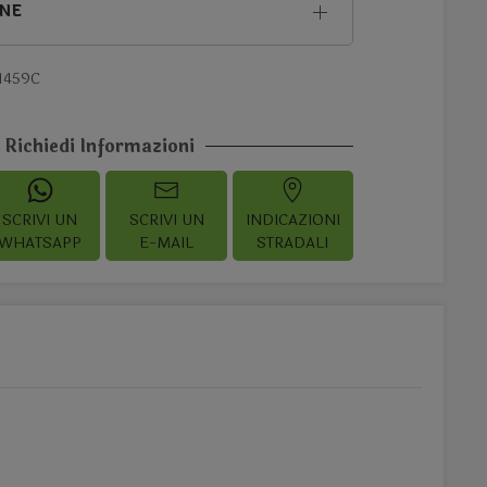
ONE
1459C
Richiedi Informazioni
SCRIVI UN
SCRIVI UN
INDICAZIONI
WHATSAPP
E-MAIL
STRADALI