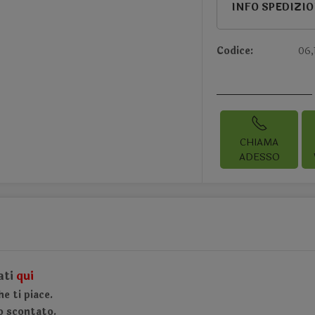
INFO SPEDIZI
Codice:
06,
CHIAMA
ADESSO
ati
qui
e ti piace.
o scontato.