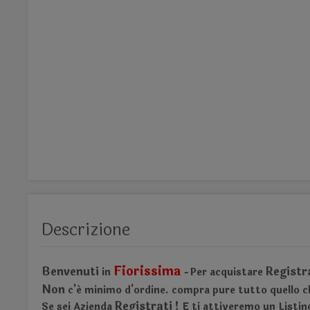
Descrizione
Fiorissima
Benvenuti
Registr
in
Per acquistare
-
Non
c'é minimo d'ordine.
compra pure tutto quello ch
Registrati !
Se sei Azienda
E ti attiveremo un Listin