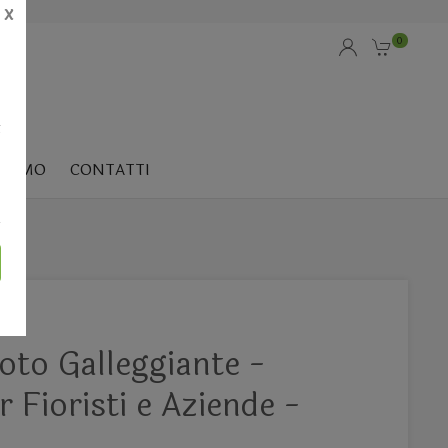
X
0
i
SIAMO
CONTATTI
Loto Galleggiante -
r Fioristi e Aziende -
.