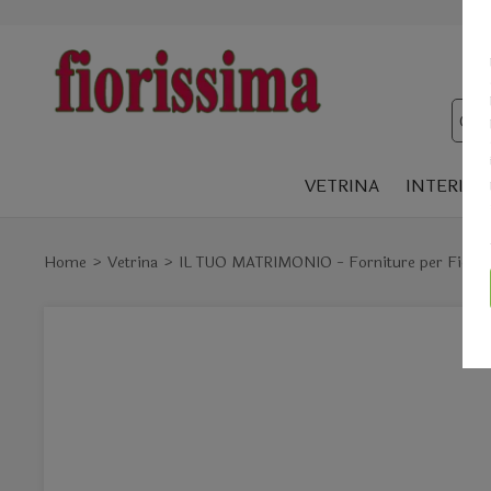
VETRINA
INTERIOR
Home
Vetrina
IL TUO MATRIMONIO - Forniture per Fiorist