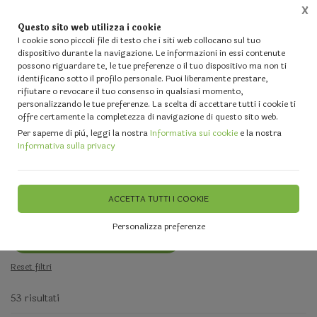
X
Questo sito web utilizza i cookie
0
I cookie sono piccoli file di testo che i siti web collocano sul tuo
dispositivo durante la navigazione. Le informazioni in essi contenute
possono riguardare te, le tue preferenze o il tuo dispositivo ma non ti
identificano sotto il profilo personale. Puoi liberamente prestare,
rifiutare o revocare il tuo consenso in qualsiasi momento,
Home
Vetrina
IL TUO MATRIMONIO - Forniture per Fioristi ed
personalizzando le tue preferenze. La scelta di accettare tutti i cookie ti
offre certamente la completezza di navigazione di questo sito web.
Per saperne di più, leggi la nostra
Informativa sui cookie
e la nostra
FILTRA
Informativa sulla privacy
Fiori Bianchi adatti per Matrimonio
Filtri attivi:
ACCETTA TUTTI I COOKIE
Categoria:
Personalizza preferenze
Fiori Bianchi adatti per Matrimonio
Reset filtri
53 risultati