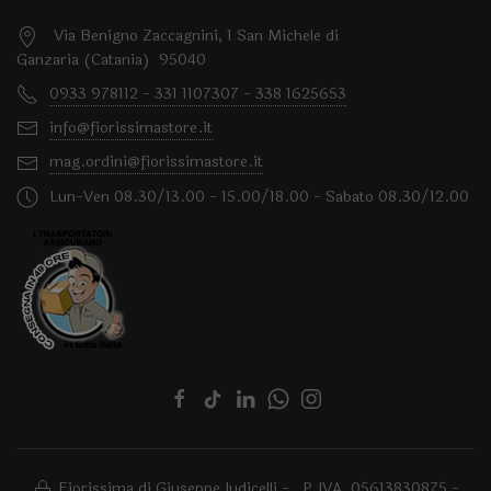
Via Benigno Zaccagnini, 1 San Michele di
Ganzaria (Catania) 95040
0933 978112 - 331 1107307 - 338 1625653
info@fiorissimastore.it
mag.ordini@fiorissimastore.it
Lun-Ven 08.30/13.00 - 15.00/18.00 - Sabato 08.30/12.00
Fiorissima di Giuseppe Iudicelli - P.IVA 05613830875 -