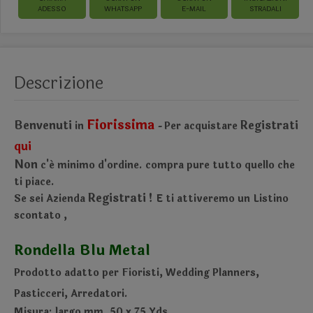
ADESSO
WHATSAPP
E-MAIL
STRADALI
Descrizione
Fiorissima
Benvenuti
Registrati
in
Per acquistare
-
qui
Non
c'é minimo d'ordine.
compra pure tutto quello che
ti piace.
Registrati !
Se sei Azienda
E ti attiveremo un Listino
scontato
,
Rondella Blu Metal
Prodotto adatto per Fioristi, Wedding Planners,
Pasticceri, Arredatori.
Misura: largo mm. 50 x 75 Yds