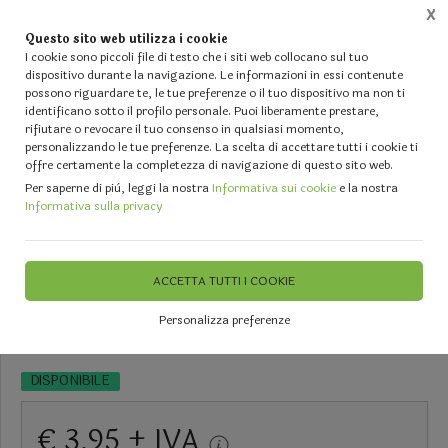
X
Questo sito web utilizza i cookie
0
I cookie sono piccoli file di testo che i siti web collocano sul tuo
dispositivo durante la navigazione. Le informazioni in essi contenute
possono riguardare te, le tue preferenze o il tuo dispositivo ma non ti
Home
Vetrina
IL TUO NATALE - Alberi - Luci - Fiori artificiali - Palline e Decori diversi
identificano sotto il profilo personale. Puoi liberamente prestare,
rifiutare o revocare il tuo consenso in qualsiasi momento,
Nastro Starlight Blu H 50. -
personalizzando le tue preferenze. La scelta di accettare tutti i cookie ti
offre certamente la completezza di navigazione di questo sito web.
Sconti per Fioristi e Aziende - x
Per saperne di più, leggi la nostra
Informativa sui cookie
e la nostra
Informativa sulla privacy
75 Yds Metal
ACCETTA TUTTI I COOKIE
Prezzo fino ad esaurimento scorta
Personalizza preferenze
DISPONIBILE
€ 3,95 + IVA