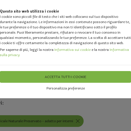
Questo sito web utilizza i cookie
I cookie sono piccoli file di testo che i siti web collocano sul tuo dispositivo
durante la navigazione. Le informazioni in essi contenute possono riguardare te,
le tue preferenze o il tuo dispositivo ma non ti identificano sotto il profilo
personale. Puoi liberamente prestare, rifiutare o revocare il tuo consenso in
qualsiasi momento, personalizzando le tue preferenze. La scelta di accettare tutt
i cookie ti offre certamente la completezza di navigazione di questo sito web.
 DESIGN
GALLERY
DOVE SIAMO
FEEDBACK
CHI 
Per saperne di più, leggi la nostra
Informativa sui cookie
e la nostra
Informativa
sulla privacy
ali Preservati per arredo d'interni
Giardino Verticale Naturale Pres
ACCETTA TUTTI I COOKIE
ino Verticale Naturale Preserva
Personalizza preferenze
i:
icale Naturale Preservato - adatto per interni