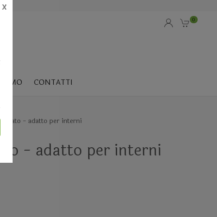
X
0
i
SIAMO
CONTATTI
ervato - adatto per interni
to - adatto per interni