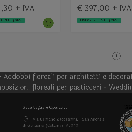
ed Interno
1,30 + IVA
€ 397,00 + IVA
E IN 10 GIORNI
DISPONIBILE IN 10 GIORNI
1
- Addobbi floreali per architetti e decor
posizioni floreali per pasticceri - Weddi
Sede Legale e Operativa
Via Benigno Zaccagnini, 1 San Michele
di Ganzaria (Catania) 95040