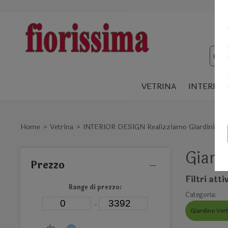
VETRINA
INTERIOR
Home
Vetrina
INTERIOR DESIGN Realizziamo Giardini Vertic
Giard
Prezzo
Filtri attiv
Range di prezzo:
Categoria:
-
Giardino Vert
da