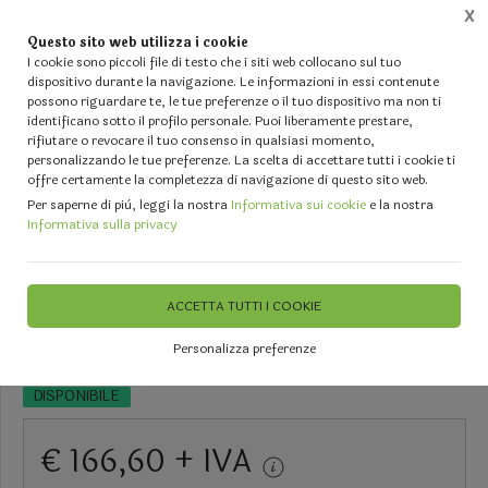
X
Questo sito web utilizza i cookie
0
I cookie sono piccoli file di testo che i siti web collocano sul tuo
dispositivo durante la navigazione. Le informazioni in essi contenute
possono riguardare te, le tue preferenze o il tuo dispositivo ma non ti
Home
Vetrina
FIORI SECCHI e PRESERVATI - Muschio - Bamboo - Cortecce - Rami - Fiori
identificano sotto il profilo personale. Puoi liberamente prestare,
rifiutare o revocare il tuo consenso in qualsiasi momento,
personalizzando le tue preferenze. La scelta di accettare tutti i cookie ti
offre certamente la completezza di navigazione di questo sito web.
Per saperne di più, leggi la nostra
Informativa sui cookie
e la nostra
Informativa sulla privacy
Arella di Canniccio Legato -
Sconti per Fioristi e Aziende . -
ACCETTA TUTTI I COOKIE
Canna intera H 300 x 3 metri
Personalizza preferenze
DISPONIBILE
€ 166,60 + IVA