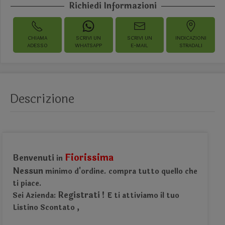
Richiedi Informazioni
CHIAMA
SCRIVI UN
SCRIVI UN
INDICAZIONI
ADESSO
WHATSAPP
E-MAIL
STRADALI
Descrizione
Fiorissima
Benvenuti
in
Nessun
minimo d'ordine.
compra tutto quello che
ti piace.
Registrati !
Sei Azienda:
E ti attiviamo il tuo
Listino Scontato
,