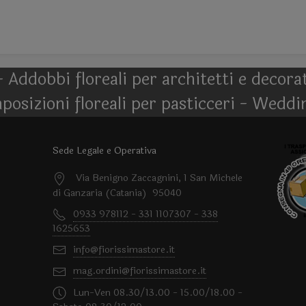
- Addobbi floreali per architetti e decor
posizioni floreali per pasticceri - Weddi
Sede Legale e Operativa
Via Benigno Zaccagnini, 1 San Michele
di Ganzaria (Catania) 95040
0933 978112 - 331 1107307 - 338
1625653
info@fiorissimastore.it
mag.ordini@fiorissimastore.it
Lun-Ven 08.30/13.00 - 15.00/18.00 -