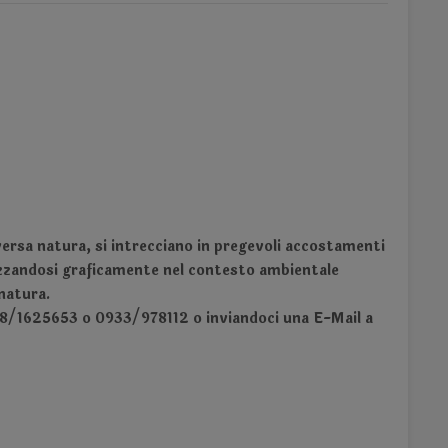
versa natura, si intrecciano in pregevoli accostamenti
nizzandosi graficamente nel contesto ambientale
 natura.
338/1625653 o 0933/978112 o inviandoci una E-Mail a