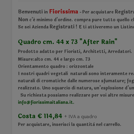
Fiorissima
Benvenuti
Registr
in
Per acquistare
-
Non
c'é minimo d'ordine.
compra pure tutto quello ch
Registrati !
Se sei Azienda
E ti attiveremo un Listi
Quadro cm. 44 x 73 "After Rain"
Prodotto adatto per Fioristi, Architetti, Arredatori.
Misure:alto cm. 44 e largo cm. 73
Orientamento quadro : orizzontale
I nostri quadri vegetali naturali sono interamente rea
naturali di cromatiche dalle numerose sfumature; fogl
realizzato. Uno squarcio di natura, un’esplosione d’un
Su richiesta possiamo realizzare per voi altre misur
info@fiorissimaitaliana.it
.
Costa € 114,84
+ IVA a quadro
Per acquistare, inserisci la quantità nel carrello.