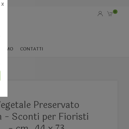
X
0
i
SIAMO
CONTATTI
Vari
egetale Preservato
n - Sconti per Fioristi
 . - cm. 44 x 73