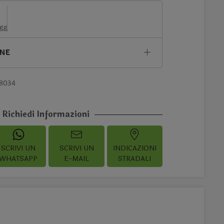
 gg
ONE
8034
Richiedi Informazioni
SCRIVI UN
SCRIVI UN
INDICAZIONI
WHATSAPP
E-MAIL
STRADALI