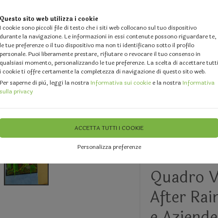
Questo sito web utilizza i cookie
I cookie sono piccoli file di testo che i siti web collocano sul tuo dispositivo
durante la navigazione. Le informazioni in essi contenute possono riguardare te,
le tue preferenze o il tuo dispositivo ma non ti identificano sotto il profilo
personale. Puoi liberamente prestare, rifiutare o revocare il tuo consenso in
qualsiasi momento, personalizzando le tue preferenze. La scelta di accettare tutt
i cookie ti offre certamente la completezza di navigazione di questo sito web.
 DESIGN
GALLERY
DOVE SIAMO
FEEDBACK
CHI 
Per saperne di più, leggi la nostra
Informativa sui cookie
e la nostra
Informativa
sulla privacy
ali Preservati per arredo d'interni
Quadri con Muschio Vegetali e 
ACCETTA TUTTI I COOKIE
Personalizza preferenze
ULTIMI 2 PEZZI
Quadro V
After Rai
e Aziende