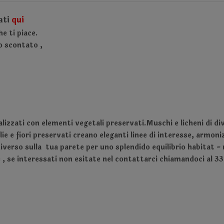
ati
qui
e ti piace.
no scontato
,
lizzati con elementi vegetali preservati.Muschi e licheni di di
ie e fiori preservati creano eleganti linee di interesse, armo
iverso sulla tua parete per uno splendido equilibrio habitat -
e , se interessati non esitate nel contattarci chiamandoci al 