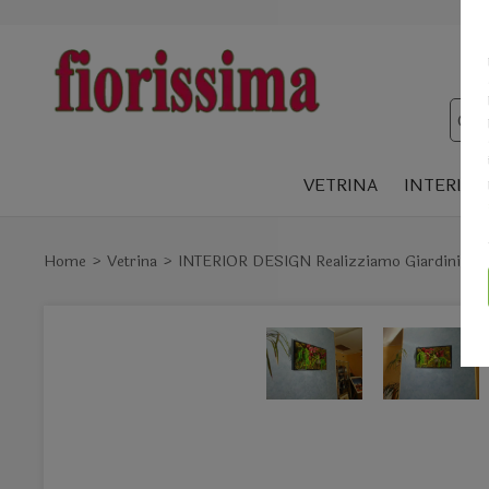
VETRINA
INTERIOR
Home
Vetrina
INTERIOR DESIGN Realizziamo Giardini Vertic